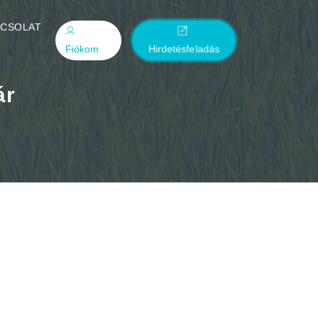
PCSOLAT
Fiókom
Hirdetésfeladás
ár