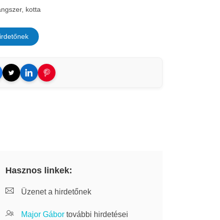
ngszer, kotta
irdetőnek
Hasznos linkek:
Üzenet a hirdetőnek
Major Gábor
további hirdetései