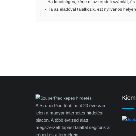
- Ha lehetséges, kérje el az eredeti számlát, és
- Ha az eladóval találkozik, ezt nyilvános helyen
Kieme
A SzuperPiac több mint 20 éve van
jelen a magyar internetes hirdetési
piacon. A több évtized alatt
megszerzett tapasztalattal segítünk a
céged és a termékeid