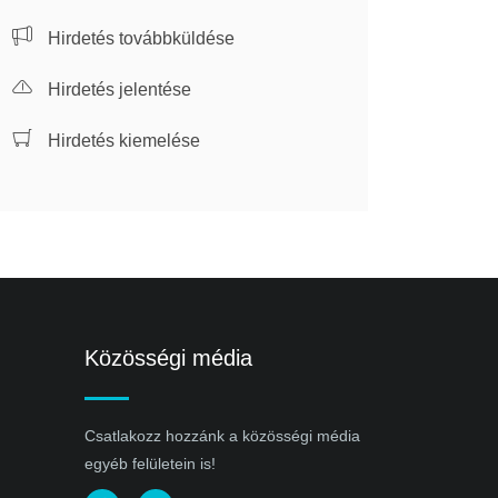
Hirdetés továbbküldése
Hirdetés jelentése
Hirdetés kiemelése
Közösségi média
Csatlakozz hozzánk a közösségi média
egyéb felületein is!