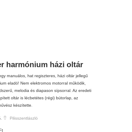
r harmónium házi oltár
350.000 
 egy manuálos, hat regiszteres, házi oltár jellegű
ium eladó! Nem elektromos motorral működik,
ndszerű, melodia és diapason sípsorral. Az eredeti
ített oltár is lécbetétes (régi) bútorlap, az
művész készítette.
.
Pilisszentlászló
Ft