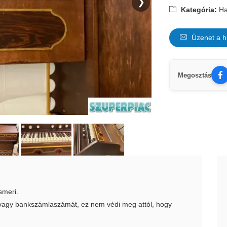
❯
Kategória:
Ha
Üzenet a h
Megosztás
smeri.
t vagy bankszámlaszámát, ez nem védi meg attól, hogy