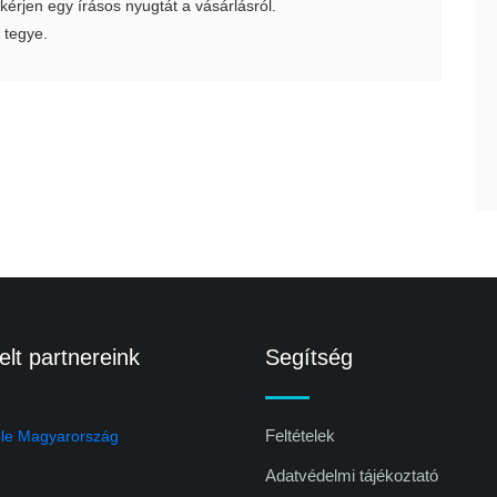
 kérjen egy írásos nyugtát a vásárlásról.
 tegye.
lt partnereink
Segítség
Feltételek
Adatvédelmi tájékoztató