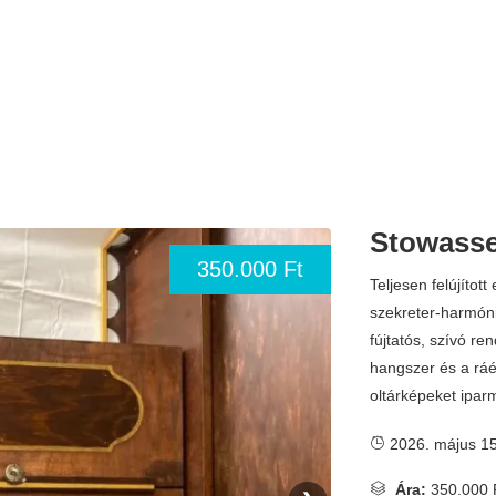
Stowasse
350.000 Ft
Teljesen felújított
szekreter-harmón
fújtatós, szívó re
hangszer és a ráép
oltárképeket ipar
2026. május 15
Ára:
350.000 