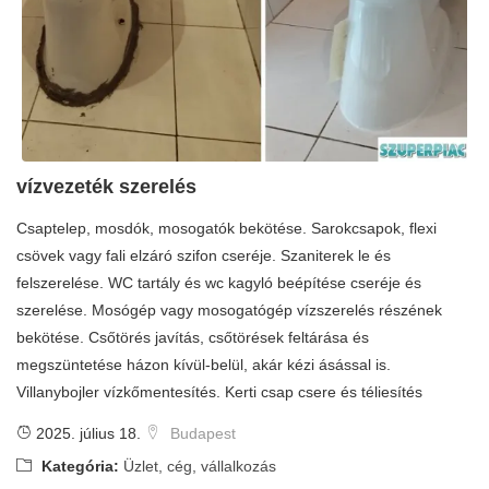
vízvezeték szerelés
Csaptelep, mosdók, mosogatók bekötése. Sarokcsapok, flexi
csövek vagy fali elzáró szifon cseréje. Szaniterek le és
felszerelése. WC tartály és wc kagyló beépítése cseréje és
szerelése. Mosógép vagy mosogatógép vízszerelés részének
bekötése. Csőtörés javítás, csőtörések feltárása és
megszüntetése házon kívül-belül, akár kézi ásással is.
Villanybojler vízkőmentesítés. Kerti csap csere és téliesítés
2025. július 18.
Budapest
Kategória:
Üzlet, cég, vállalkozás