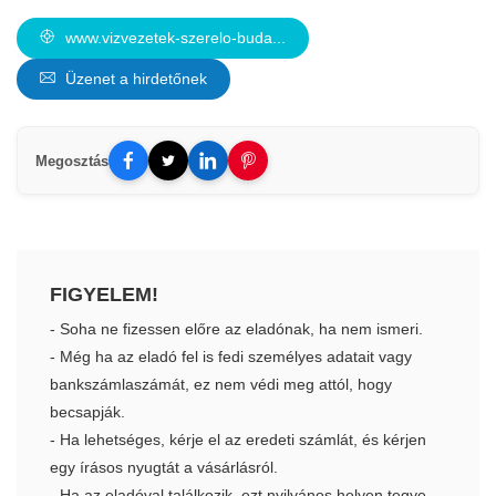
www.vizvezetek-szerelo-buda...
Üzenet a hirdetőnek
Megosztás
FIGYELEM!
- Soha ne fizessen előre az eladónak, ha nem ismeri.
- Még ha az eladó fel is fedi személyes adatait vagy
bankszámlaszámát, ez nem védi meg attól, hogy
becsapják.
- Ha lehetséges, kérje el az eredeti számlát, és kérjen
egy írásos nyugtát a vásárlásról.
- Ha az eladóval találkozik, ezt nyilvános helyen tegye.