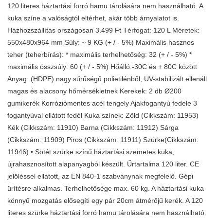
120 literes háztartási forró hamu tárolására nem használható. A
kuka színe a valóságtól eltérhet, akár több árnyalatot is.
Házhozszállítás országosan 3.499 Ft Térfogat: 120 L Méretek:
550x480x964 mm Súly: ~ 9 KG (+ / - 5%) Maximális hasznos
teher (teherbírás): * maximális terhelhetőség: 32 (+ / - 5%) *
maximális összsúly: 60 (+ / - 5%) Hőálló:-30C és + 80C között
Anyag: (HDPE) nagy sűrűségű polietilénből, UV-stabilizált ellenáll
magas és alacsony hőmérsékletnek Kerekek: 2 db Ø200
gumikerék Korróziómentes acél tengely Ajakfogantyú fedele 3
fogantyúval ellátott fedél Kuka színek: Zöld (Cikkszám: 11953)
Kék (Cikkszám: 11910) Barna (Cikkszám: 11912) Sárga
(Cikkszám: 11909) Piros (Cikkszám: 11911) Szürke(Cikkszám:
11946) • Sötét szürke színű háztartási szemetes kuka,
újrahasznosított alapanyagból készült. Űrtartalma 120 liter. CE
jelöléssel ellátott, az EN 840-1 szabványnak megfelelő. Gépi
ürítésre alkalmas. Terhelhetősége max. 60 kg. A háztartási kuka
könnyű mozgatás elősegíti egy pár 20cm átmérőjű kerék. A 120
literes szürke háztartási forró hamu tárolására nem használható.