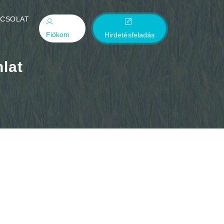
PCSOLAT
Fiókom
Hirdetésfeladás
nlat