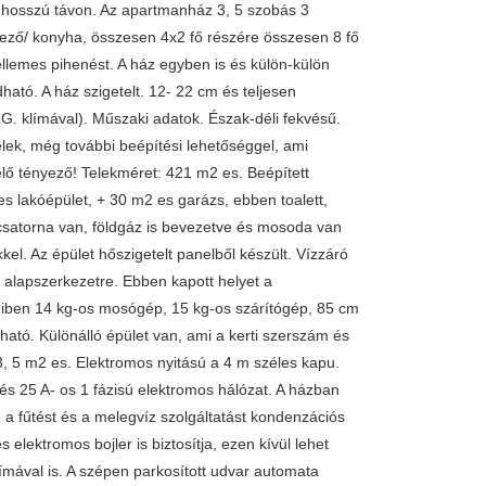
 hosszú távon. Az apartmanház 3, 5 szobás 3
ező/ konyha, összesen 4x2 fő részére összesen 8 fő
ellemes pihenést. A ház egyben is és külön-külön
ható. A ház szigetelt. 12- 22 cm és teljesen
 LG. klímával). Műszaki adatok. Észak-déli fekvésű.
elek, még további beépítési lehetőséggel, ami
elő tényező! Telekméret: 421 m2 es. Beépített
es lakóépület, + 30 m2 es garázs, ebben toalett,
csatorna van, földgáz is bevezetve és mosoda van
kkel. Az épület hőszigetelt panelből készült. Vízzáró
n alapszerkezetre. Ebben kapott helyet a
iben 14 kg-os mosógép, 15 kg-os szárítógép, 85 cm
ható. Különálló épület van, ami a kerti szerszám és
+ 3, 5 m2 es. Elektromos nyitású a 4 m széles kapu.
és 25 A- os 1 fázisú elektromos hálózat. A házban
n a fűtést és a melegvíz szolgáltatást kondenzációs
elektromos bojler is biztosítja, ezen kívül lehet
límával is. A szépen parkosított udvar automata