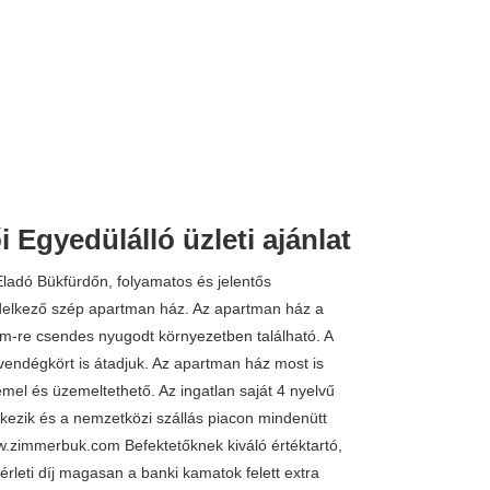
 Egyedülálló üzleti ajánlat
134.000.000 
ó Bükfürdőn, folyamatos és jelentős
delkező szép apartman ház. Az apartman ház a
 m-re csendes nyugodt környezetben található. A
vendégkört is átadjuk. Az apartman ház most is
mel és üzemeltethető. Az ingatlan saját 4 nyelvű
lkezik és a nemzetközi szállás piacon mindenütt
.zimmerbuk.com Befektetőknek kiváló értéktartó,
bérleti díj magasan a banki kamatok felett extra