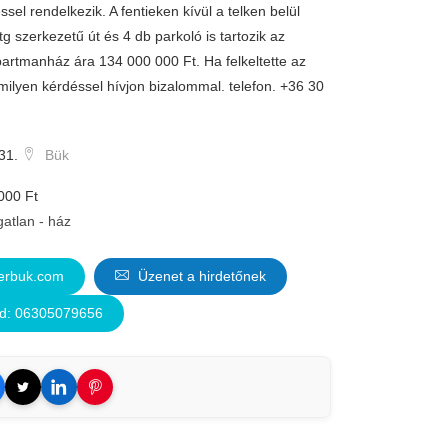
el rendelkezik. A fentieken kívül a telken belül
stg szerkezetű út és 4 db parkoló is tartozik az
partmanház ára 134 000 000 Ft. Ha felkeltette az
milyen kérdéssel hívjon bizalommal. telefon. +36 30
31.
Bük
000 Ft
gatlan - ház
rbuk.com
Üzenet a hirdetőnek
d: 06305079656