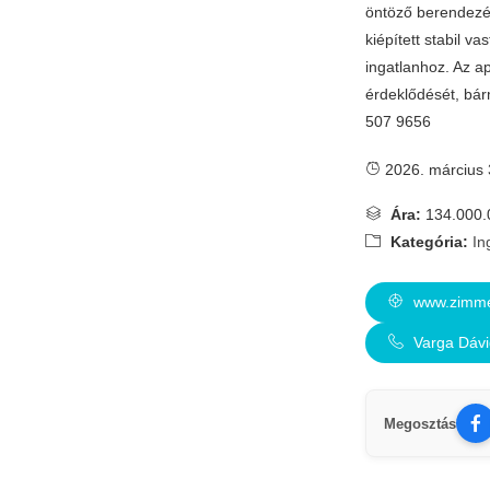
öntöző berendezéss
kiépített stabil va
ingatlanhoz. Az a
érdeklődését, bár
507 9656
2026. március 
Ára:
134.000.
Kategória:
In
www.zimme
Varga Dávi
Megosztás