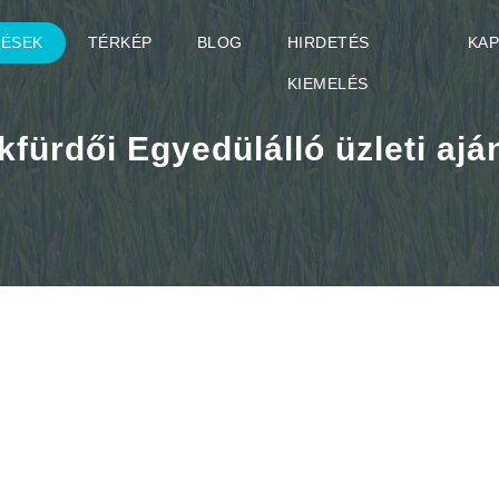
TÉSEK
TÉRKÉP
BLOG
HIRDETÉS
KA
KIEMELÉS
fürdői Egyedülálló üzleti ajá