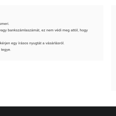
smeri.
t vagy bankszámlaszámát, ez nem védi meg attól, hogy
 kérjen egy írásos nyugtát a vásárlásról.
 tegye.