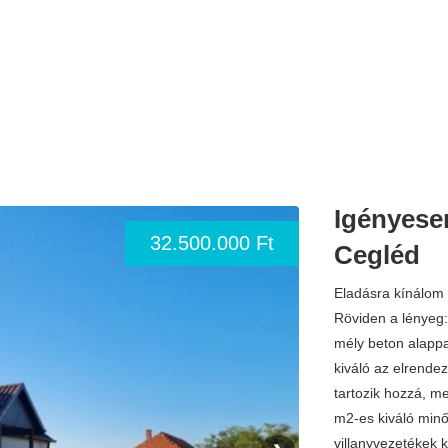
Igényesen
32.500.000 Ft
Cegléd
Eladásra kínálom i
Röviden a lényeg:
mély beton alappal
kiváló az elrende
tartozik hozzá, me
m2-es kiváló min
villanyvezetékek ki