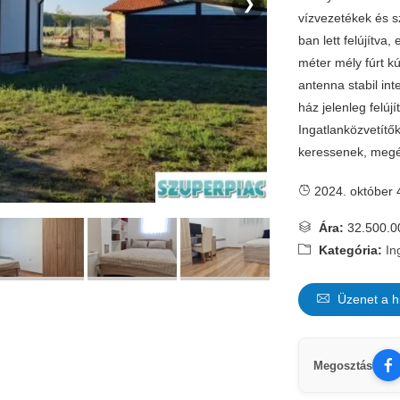
❯
vízvezetékek és sz
ban lett felújítva
méter mély fúrt k
antenna stabil int
ház jelenleg felúj
Ingatlanközvetítő
keressenek, megé
2024. október 
Ára:
32.500.0
Kategória:
In
Üzenet a h
Megosztás