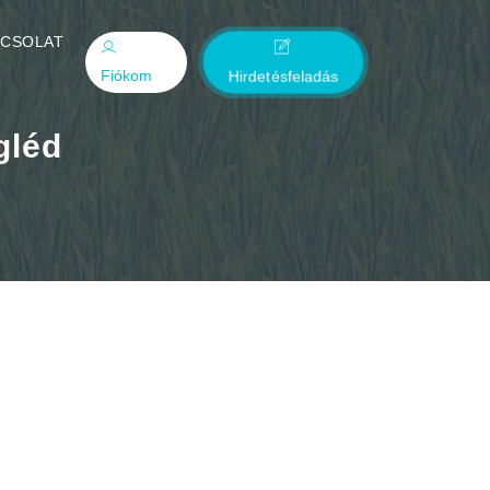
PCSOLAT
Fiókom
Hirdetésfeladás
gléd