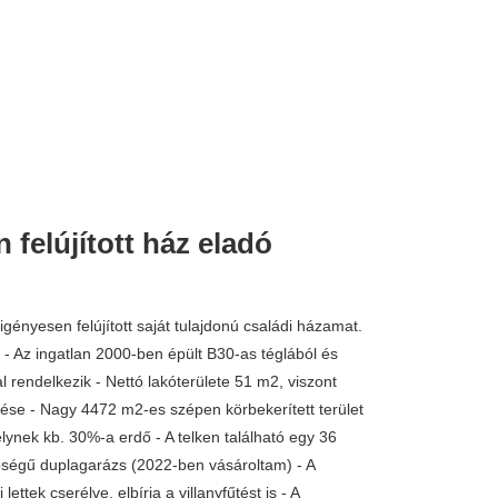
 felújított ház eladó
32.500.000 
gényesen felújított saját tulajdonú családi házamat.
 - Az ingatlan 2000-ben épült B30-as téglából és
 rendelkezik - Nettó lakóterülete 51 m2, viszont
zése - Nagy 4472 m2-es szépen körbekerített terület
lynek kb. 30%-a erdő - A telken található egy 36
őségű duplagarázs (2022-ben vásároltam) - A
 lettek cserélve, elbírja a villanyfűtést is - A