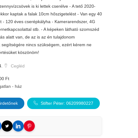
ennyvízcsövek is ki lettek cserélve - A tető 2020-
, ekkor kaptak a falak 10cm hőszigetelést - Van egy 40
út - 120 éves cserépkályha - Kamerarendszer, 4G
ernetkapcsolattal stb. - A képeken látható szomszéd
ítás alatt van, de az is az én tulajdonom
k segítségére nincs szükségem, ezért kérem ne
rtésüket köszönöm!
4.
Cegléd
00 Ft
gatlan - ház
irdetőnek
Stifter Péter: 06209980227