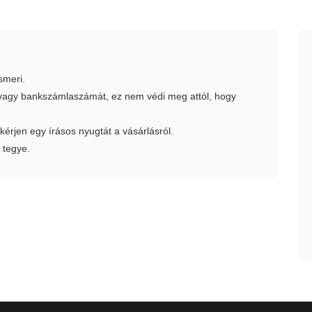
smeri.
t vagy bankszámlaszámát, ez nem védi meg attól, hogy
 kérjen egy írásos nyugtát a vásárlásról.
 tegye.