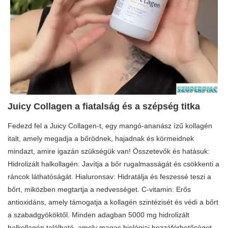
Juicy Collagen a fiatalság és a szépség titka
Fedezd fel a Juicy Collagen-t, egy mangó-ananász ízű kollagén
italt, amely megadja a bőrödnek, hajadnak és körmeidnek
mindazt, amire igazán szükségük van! Összetevők és hatásuk:
Hidrolizált halkollagén: Javítja a bőr rugalmasságát és csökkenti a
ráncok láthatóságát. Hialuronsav: Hidratálja és feszessé teszi a
bőrt, miközben megtartja a nedvességet. C-vitamin: Erős
antioxidáns, amely támogatja a kollagén szintézisét és védi a bőrt
a szabadgyököktől. Minden adagban 5000 mg hidrolizált
halkollagén található, amely magas biológiai hozzáférhetőséget