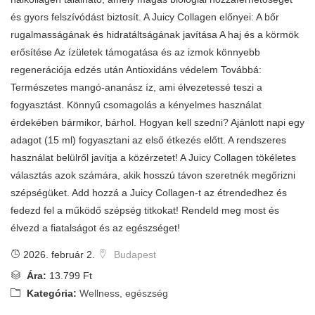
és gyors felszívódást biztosít. A Juicy Collagen előnyei: A bőr
rugalmasságának és hidratáltságának javítása A haj és a körmök
erősítése Az ízületek támogatása és az izmok könnyebb
regenerációja edzés után Antioxidáns védelem Továbbá:
Természetes mangó-ananász íz, ami élvezetessé teszi a
fogyasztást. Könnyű csomagolás a kényelmes használat
érdekében bármikor, bárhol. Hogyan kell szedni? Ajánlott napi egy
adagot (15 ml) fogyasztani az első étkezés előtt. A rendszeres
használat belülről javítja a közérzetet! A Juicy Collagen tökéletes
választás azok számára, akik hosszú távon szeretnék megőrizni
szépségüket. Add hozzá a Juicy Collagen-t az étrendedhez és
fedezd fel a működő szépség titkokat! Rendeld meg most és
élvezd a fiatalságot és az egészséget!
2026. február 2.
Budapest
Ára:
13.799 Ft
Kategória:
Wellness, egészség