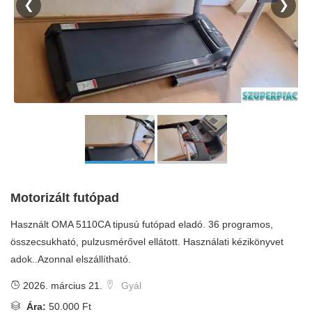
❮
❯
Motorizált futópad
Használt OMA 5110CA tipusú futópad eladó. 36 programos,
összecsukható, pulzusmérővel ellátott. Használati kézikönyvet
adok..Azonnal elszállítható.
2026. március 21.
Gyál
Ára:
50.000 Ft