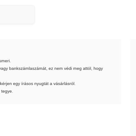
smeri.
t vagy bankszámlaszámát, ez nem védi meg attól, hogy
 kérjen egy írásos nyugtát a vásárlásról.
 tegye.