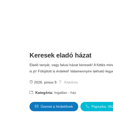
Keresek eladó házat
Eladó tanyát, vagy falusi házat keresek! A füttés mi
is jó! Fölújított is érdekel! Valamennyire lakható legy
2026. június 9.
Kiskőrös
Kategória:
Ingatlan - ház
Üzenet a hirdetőnek
Papszika: 0