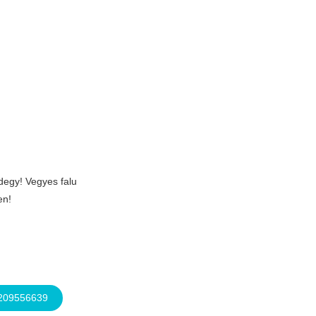
ndegy! Vegyes falu
en!
6209556639