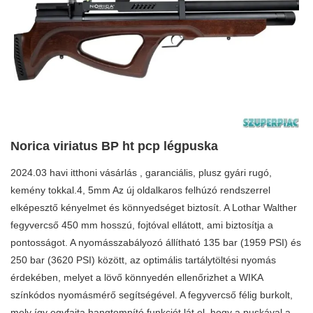
Norica viriatus BP ht pcp légpuska
2024.03 havi itthoni vásárlás , garanciális, plusz gyári rugó,
kemény tokkal.4, 5mm Az új oldalkaros felhúzó rendszerrel
elképesztő kényelmet és könnyedséget biztosít. A Lothar Walther
fegyvercső 450 mm hosszú, fojtóval ellátott, ami biztosítja a
pontosságot. A nyomásszabályozó állítható 135 bar (1959 PSI) és
250 bar (3620 PSI) között, az optimális tartálytöltési nyomás
érdekében, melyet a lövő könnyedén ellenőrizhet a WIKA
színkódos nyomásmérő segítségével. A fegyvercső félig burkolt,
mely így egyfajta hangtompító funkciót lát el, hogy a puskával a