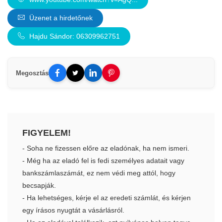
Üzenet a hirdetőnek
Hajdu Sándor: 06309962751
Megosztás
FIGYELEM!
- Soha ne fizessen előre az eladónak, ha nem ismeri.
- Még ha az eladó fel is fedi személyes adatait vagy
bankszámlaszámát, ez nem védi meg attól, hogy
becsapják.
- Ha lehetséges, kérje el az eredeti számlát, és kérjen
egy írásos nyugtát a vásárlásról.