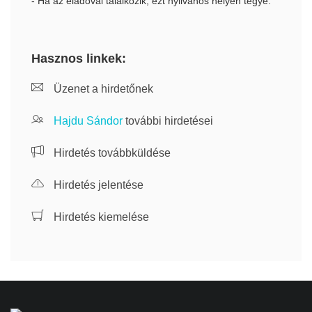
- Ha az eladóval találkozik, ezt nyilvános helyen tegye.
Hasznos linkek:
Üzenet a hirdetőnek
Hajdu Sándor
további hirdetései
Hirdetés továbbküldése
Hirdetés jelentése
Hirdetés kiemelése