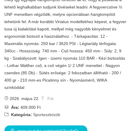
lehető leghalkabban tudjunk lövéseket leadni. A fegyvercsöve ½
UNF menetben végződik, melyre opcionálisan hangtompítót
tehetünk fel. A már korábbi Viriatus modellekhez képest, a fegyver
tusa új kialakítást kapott, mellyel még nagyobb kényelmet és
ergonomiát biztosít a használathoz. - Tárkapacitás: 12 -
Maximális nyomás: 250 bar / 3620 PSI - Légtartály térfogata:
340cc - Hosszúság: 740 mm - Cső hossza: 450 mm - Súly: 2, 9
kg - Szabályozott: Igen - üzemi nyomás 110 BAR - Kézi biztosítás
- Lothar Walther cső, a cső végén 1/ 2 UNF menettel - Nagyon
csendes (85 Db) - Sütés erősége: 2 fokozatban állítható - 200 /
400 gr - 210 mm-es Picatinny sín - Nyomásmérő, WIKA
színkóddal
2026. május 22.
Fót
Ára:
409.000 Ft
Kategória:
Sporteszközök
www.youtube.com/watch?v=AgQ...