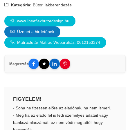
Kategória:
Bútor, lakberendezés
www.lineaflexbutordesign.hu
Üzenet a hirdetőnek
Matracfutár Matrac Webáruház: 0612153374
Megosztás
FIGYELEM!
- Soha ne fizessen előre az eladónak, ha nem ismeri.
- Még ha az eladó fel is fedi személyes adatait vagy
bankszámlaszámát, ez nem védi meg attól, hogy
becsapják.