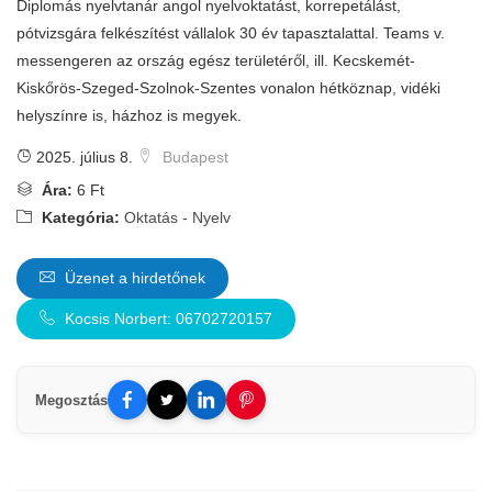
Diplomás nyelvtanár angol nyelvoktatást, korrepetálást,
pótvizsgára felkészítést vállalok 30 év tapasztalattal. Teams v.
messengeren az ország egész területéről, ill. Kecskemét-
Kiskőrös-Szeged-Szolnok-Szentes vonalon hétköznap, vidéki
helyszínre is, házhoz is megyek.
2025. július 8.
Budapest
Ára:
6 Ft
Kategória:
Oktatás - Nyelv
Üzenet a hirdetőnek
Kocsis Norbert: 06702720157
Megosztás