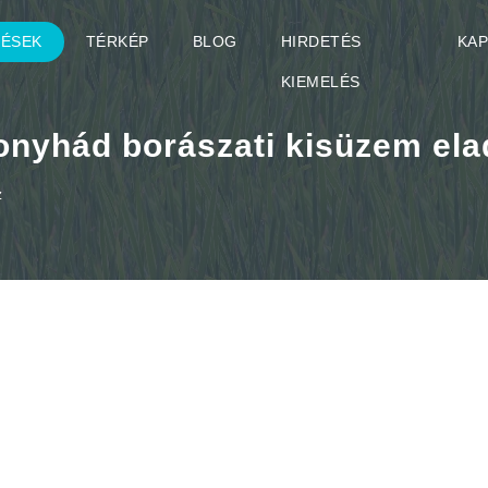
TÉSEK
TÉRKÉP
BLOG
HIRDETÉS
KA
KIEMELÉS
onyhád borászati kisüzem ela
z