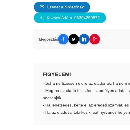
Üzenet a hirdetőnek
Kovács Ádám: 06304250872
Megosztás
FIGYELEM!
- Soha ne fizessen előre az eladónak, ha nem i
- Még ha az eladó fel is fedi személyes adatai
becsapják.
- Ha lehetséges, kérje el az eredeti számlát, és
- Ha az eladóval találkozik, ezt nyilvános helyen