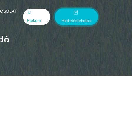
PCSOLAT
Fiókom
Hirdetésfeladás
dó