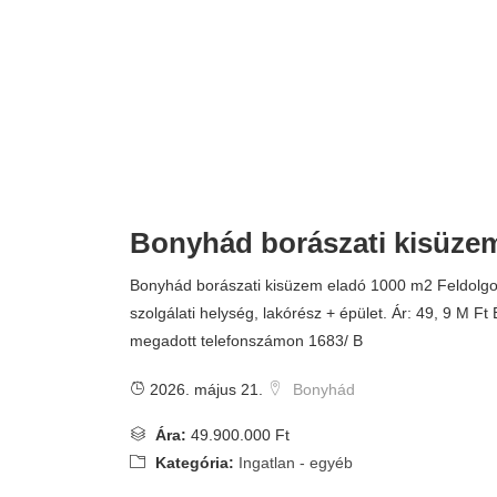
Bonyhád borászati kisüze
Bonyhád borászati kisüzem eladó 1000 m2 Feldolg
szolgálati helység, lakórész + épület. Ár: 49, 9 M Ft
megadott telefonszámon 1683/ B
2026. május 21.
Bonyhád
Ára:
49.900.000 Ft
Kategória:
Ingatlan - egyéb