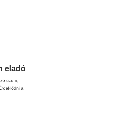
m eladó
ozó üzem,
 Érdeklődni a