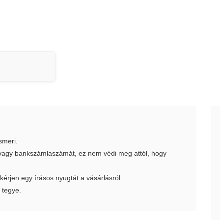
smeri.
t vagy bankszámlaszámát, ez nem védi meg attól, hogy
 kérjen egy írásos nyugtát a vásárlásról.
 tegye.