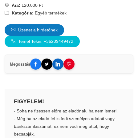
Ára:
120.000 Ft
Kategória:
Egyéb termékek
Üzenet a hirdetőnek
Temel Tekin: +36209449472
Megosztás
FIGYELEM!
- Soha ne fizessen előre az eladónak, ha nem ismeri.
- Még ha az eladó fel is fedi személyes adatait vagy
bankszámlaszámát, ez nem védi meg attól, hogy
becsapják.