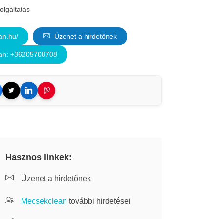
olgáltatás
n.hu/
Üzenet a hirdetőnek
an: +36205708708
Hasznos linkek:
Üzenet a hirdetőnek
Mecsekclean
további hirdetései