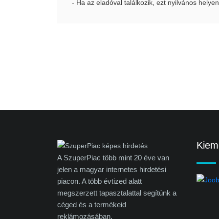
- Ha az eladóval találkozik, ezt nyilvános helyen
Kieme
A SzuperPiac több mint 20 éve van
jelen a magyar internetes hirdetési
piacon. A több évtized alatt
megszerzett tapasztalattal segítünk a
céged és a termékeid
reklámozásában.