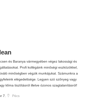
lean
écsen és Baranya vármegyében végez lakossági és
lgáltatásokat. Profi kollégáink minőségi eszközökkel,
kiváló minőségben végzik munkájukat. Számunkra a
gyfeleink elégedettsége. Legyen szó szőnyeg vagy
vagy klíma tisztításról illetve ózonos szagtalanításról!
r 7.
Pécs