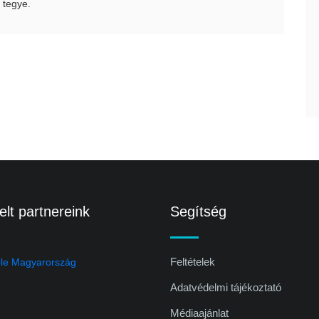
 tegye.
lt partnereink
Segítség
Feltételek
Adatvédelmi tájékoztató
Médiaajánlat