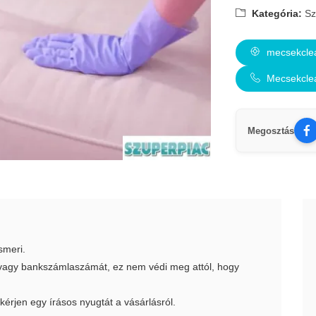
Kategória:
Sz
mecsekclea
Mecsekcle
Megosztás
smeri.
t vagy bankszámlaszámát, ez nem védi meg attól, hogy
 kérjen egy írásos nyugtát a vásárlásról.