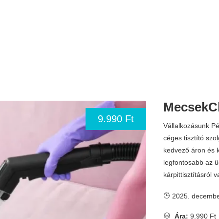
MecsekC
9.990 Ft
Vállalkozásunk P
céges tisztító szo
kedvező áron és 
legfontosabb az ü
kárpittisztításról 
2025. decembe
Ára:
9.990 Ft