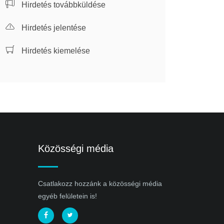
Hirdetés továbbküldése
Hirdetés jelentése
Hirdetés kiemelése
Közösségi média
Csatlakozz hozzánk a közösségi média
egyéb felületein is!