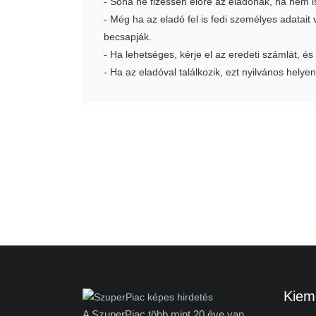
- Soha ne fizessen előre az eladónak, ha nem i
- Még ha az eladó fel is fedi személyes adatai
becsapják.
- Ha lehetséges, kérje el az eredeti számlát, és
- Ha az eladóval találkozik, ezt nyilvános helyen
Kieme
A SzuperPiac több mint 20 éve van