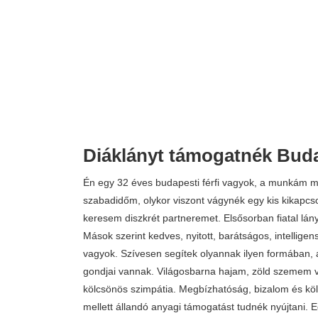
Diáklányt támogatnék Bud
Én egy 32 éves budapesti férfi vagyok, a munkám m
szabadidőm, olykor viszont vágynék egy kis kikapcs
keresem diszkrét partneremet. Elsősorban fiatal lán
Mások szerint kedves, nyitott, barátságos, intelligens, 
vagyok. Szívesen segítek olyannak ilyen formában, 
gondjai vannak. Világosbarna hajam, zöld szemem v
kölcsönös szimpátia. Megbízhatóság, bizalom és kölc
mellett állandó anyagi támogatást tudnék nyújtani. E