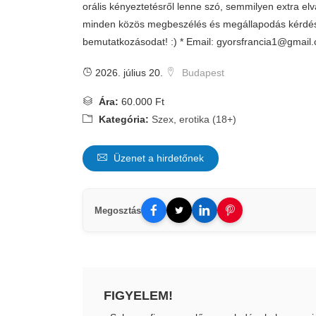
orális kényeztetésről lenne szó, semmilyen extra el
minden közös megbeszélés és megállapodás kérdé
bemutatkozásodat! :) * Email:
gyorsfrancia1@gmail
2026. július 20.
Budapest
Ára:
60.000 Ft
Kategória:
Szex, erotika (18+)
Üzenet a hirdetőnek
Megosztás
FIGYELEM!