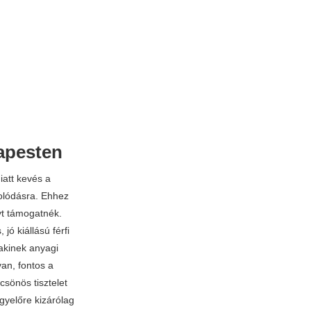
apesten
iatt kevés a
olódásra. Ehhez
yt támogatnék.
jó kiállású férfi
akinek anyagi
an, fontos a
sönös tisztelet
gyelőre kizárólag