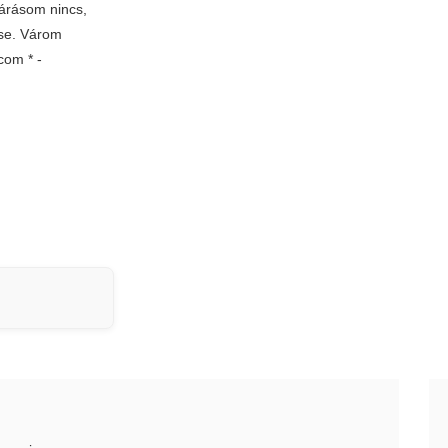
várásom nincs,
se. Várom
.com
* -