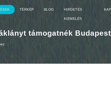
TÉSEK
TÉRKÉP
BLOG
HIRDETÉS
KA
KIEMELÉS
áklányt támogatnék Budapes
hez