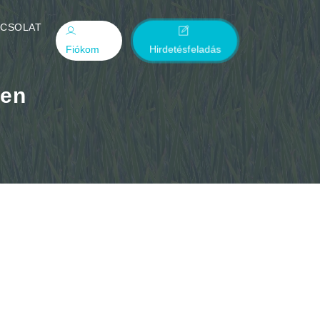
PCSOLAT
Fiókom
Hirdetésfeladás
ten