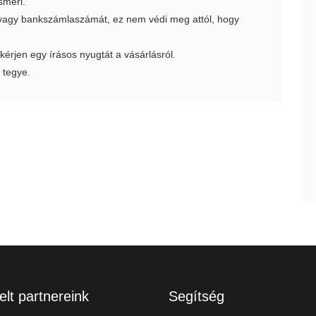
smeri.
t vagy bankszámlaszámát, ez nem védi meg attól, hogy
 kérjen egy írásos nyugtát a vásárlásról.
 tegye.
lt partnereink
Segítség