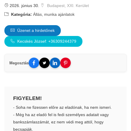
2026. június 30.
Budapest, XXI. Kerület
Kategória:
Állás, munka ajánlatok
Üzenet a hirdetőnek
Kecskés József: +36309244379
Megosztás
FIGYELEM!
- Soha ne fizessen előre az eladónak, ha nem ismeri.
- Még ha az eladó fel is fedi személyes adatait vagy
bankszámlaszámát, ez nem védi meg attól, hogy
becsapják.