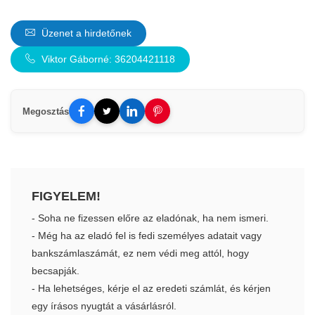
Üzenet a hirdetőnek
Viktor Gáborné: 36204421118
Megosztás
FIGYELEM!
- Soha ne fizessen előre az eladónak, ha nem ismeri.
- Még ha az eladó fel is fedi személyes adatait vagy
bankszámlaszámát, ez nem védi meg attól, hogy
becsapják.
- Ha lehetséges, kérje el az eredeti számlát, és kérjen
egy írásos nyugtát a vásárlásról.