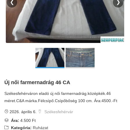
❮
❯
Új női farmernadrág 46 CA
Székesfehérváron eladó új női farmernadrág.középkék.46
méret.C&A márka.Félcsípő.Csípőbőség 100 cm. Ára:4500.-Ft
2026. április 6.
Székesfehérvár
Ára:
4.500 Ft
Kategória:
Ruházat