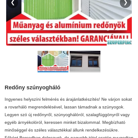
❮
❯
Redőny szúnyogháló
Ingyenes helyszíni felmérés és árajánlatkészítés! Ne várjon sokat
a rovarháló megrendelésével, lassan támadnak a szúnyogok.
Legyen szó új redőnyről, szúnyoghálóról, szalagfüggönyről vagy
egyéb árnyékolóról, keressen minket bizalommal. Megbízható
minőséggel és széles választékkal állunk rendelkezésükre.
Főként Borsodban dolgozunk, de nagyobb tétel esetén nyugodtan