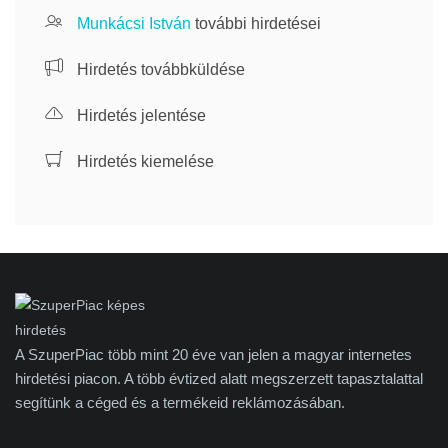
Munkácsi István
további hirdetései
Hirdetés továbbküldése
Hirdetés jelentése
Hirdetés kiemelése
A SzuperPiac több mint 20 éve van jelen a magyar internetes
hirdetési piacon. A több évtized alatt megszerzett tapasztalattal
segítünk a céged és a termékeid reklámozásában.