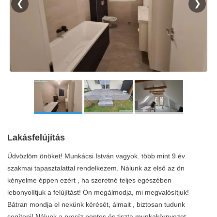
❮
❯
Lakásfelújítás
Üdvözlöm önöket! Munkácsi István vagyok. több mint 9 év
szakmai tapasztalattal rendelkezem. Nálunk az első az ön
kényelme éppen ezért , ha szeretné teljes egészében
lebonyolítjuk a felújítást! Ön megálmodja, mi megvalósítjuk!
Bátran mondja el nekünk kérését, álmait , biztosan tudunk
segíteni! Nálunk a precíz pontos és tiszta munkakörnyezet