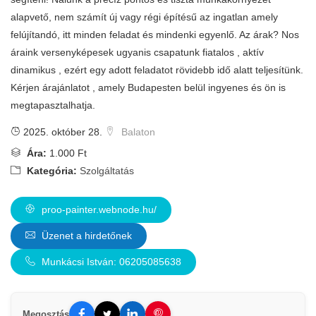
alapvető, nem számít új vagy régi építésű az ingatlan amely
felújítandó, itt minden feladat és mindenki egyenlő. Az árak? Nos
áraink versenyképesek ugyanis csapatunk fiatalos , aktív
dinamikus , ezért egy adott feladatot rövidebb idő alatt teljesítünk.
Kérjen árajánlatot , amely Budapesten belül ingyenes és ön is
megtapasztalhatja.
2025. október 28.
Balaton
Ára:
1.000 Ft
Kategória:
Szolgáltatás
proo-painter.webnode.hu/
Üzenet a hirdetőnek
Munkácsi István: 06205085638
Megosztás