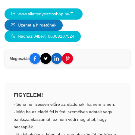
www.allattenyesztoshop.hu/F...
Üzenet a hirdetőnek
Nádházi Albert: 06309287524
Megosztás
FIGYELEM!
- Soha ne fizessen előre az eladónak, ha nem ismeri.
- Még ha az eladó fel is fedi személyes adatait vagy
bankszámlaszámát, ez nem védi meg attól, hogy
becsapják.
- Ha lehetséges, kérje el az eredeti számlát, és kérjen