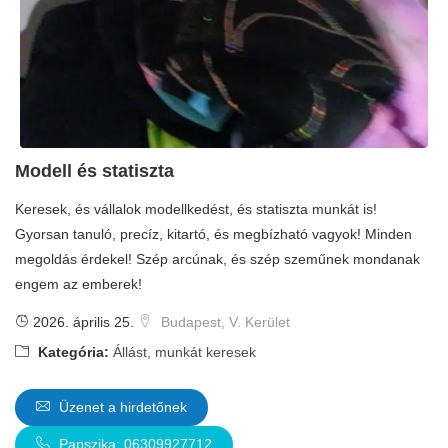
Modell és statiszta
Keresek, és vállalok modellkedést, és statiszta munkát is!
Gyorsan tanuló, precíz, kitartó, és megbízható vagyok! Minden
megoldás érdekel! Szép arcúnak, és szép szeműnek mondanak
engem az emberek!
2026. április 25.
Budapest, V. Kerület
Kategória:
Állást, munkát keresek
Üzenet a hirdetőnek
Papszika: 06309927712