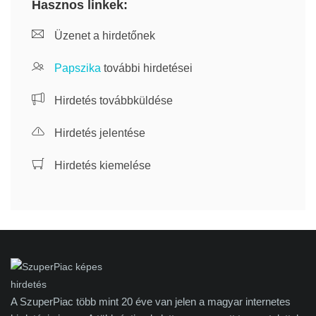
Hasznos linkek:
Üzenet a hirdetőnek
Papszika
további hirdetései
Hirdetés továbbküldése
Hirdetés jelentése
Hirdetés kiemelése
A SzuperPiac több mint 20 éve van jelen a magyar internetes