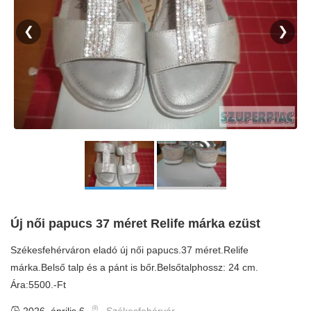
❮
❯
Új női papucs 37 méret Relife márka ezüst
Székesfehérváron eladó új női papucs.37 méret.Relife
márka.Belső talp és a pánt is bőr.Belsőtalphossz: 24 cm.
Ára:5500.-Ft