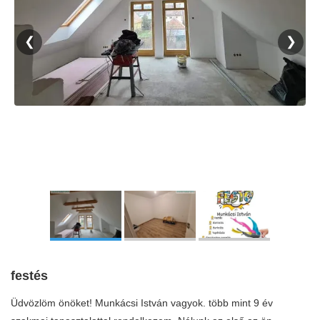
❮
❯
festés
Üdvözlöm önöket! Munkácsi István vagyok. több mint 9 év