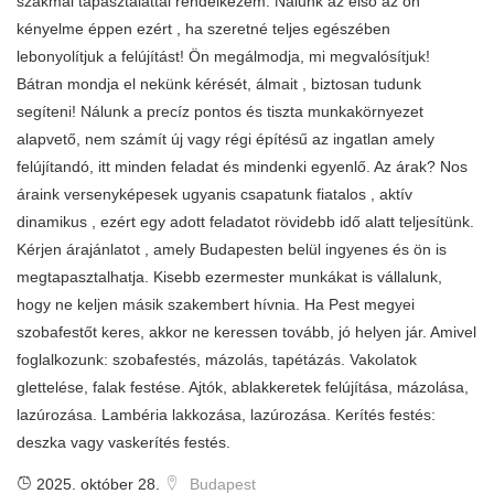
szakmai tapasztalattal rendelkezem. Nálunk az első az ön
kényelme éppen ezért , ha szeretné teljes egészében
lebonyolítjuk a felújítást! Ön megálmodja, mi megvalósítjuk!
Bátran mondja el nekünk kérését, álmait , biztosan tudunk
segíteni! Nálunk a precíz pontos és tiszta munkakörnyezet
alapvető, nem számít új vagy régi építésű az ingatlan amely
felújítandó, itt minden feladat és mindenki egyenlő. Az árak? Nos
áraink versenyképesek ugyanis csapatunk fiatalos , aktív
dinamikus , ezért egy adott feladatot rövidebb idő alatt teljesítünk.
Kérjen árajánlatot , amely Budapesten belül ingyenes és ön is
megtapasztalhatja. Kisebb ezermester munkákat is vállalunk,
hogy ne keljen másik szakembert hívnia. Ha Pest megyei
szobafestőt keres, akkor ne keressen tovább, jó helyen jár. Amivel
foglalkozunk: szobafestés, mázolás, tapétázás. Vakolatok
glettelése, falak festése. Ajtók, ablakkeretek felújítása, mázolása,
lazúrozása. Lambéria lakkozása, lazúrozása. Kerítés festés:
deszka vagy vaskerítés festés.
2025. október 28.
Budapest