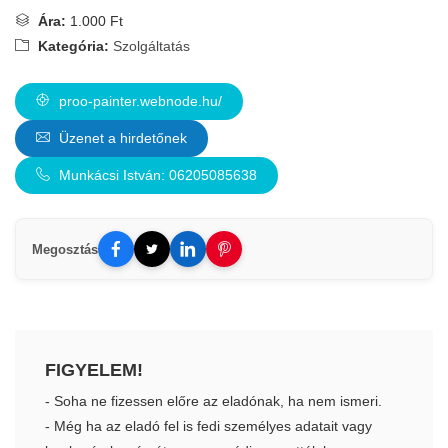
Ára:
1.000 Ft
Kategória:
Szolgáltatás
proo-painter.webnode.hu/
Üzenet a hirdetőnek
Munkácsi István: 06205085638
Megosztás
FIGYELEM!
- Soha ne fizessen előre az eladónak, ha nem ismeri.
- Még ha az eladó fel is fedi személyes adatait vagy