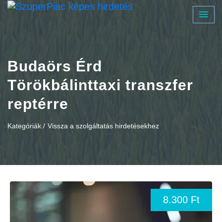
Budaörs Érd
Törökbálinttaxi transzfer
reptérre
Kategóriák /
Vissza a szolgáltatás hirdetésekhez
8.300 Ft