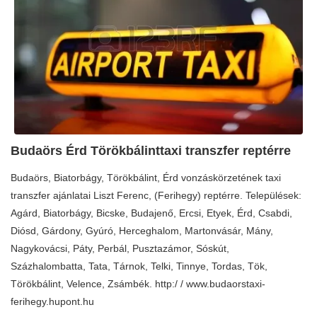
Budaörs Érd Törökbálinttaxi transzfer reptérre
Budaörs, Biatorbágy, Törökbálint, Érd vonzáskörzetének taxi
transzfer ajánlatai Liszt Ferenc, (Ferihegy) reptérre. Települések:
Agárd, Biatorbágy, Bicske, Budajenő, Ercsi, Etyek, Érd, Csabdi,
Diósd, Gárdony, Gyúró, Herceghalom, Martonvásár, Mány,
Nagykovácsi, Páty, Perbál, Pusztazámor, Sóskút,
Százhalombatta, Tata, Tárnok, Telki, Tinnye, Tordas, Tök,
Törökbálint, Velence, Zsámbék. http:/ / www.budaorstaxi-
ferihegy.hupont.hu