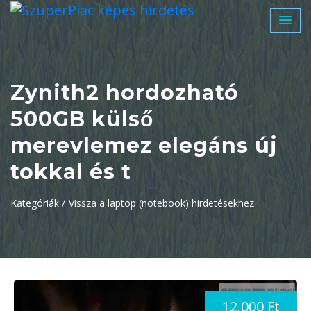
Zynith2 hordozható
500GB külső
merevlemez elegáns új
tokkal és t
Kategóriák /
Vissza a laptop (notebook) hirdetésekhez
12.000 Ft