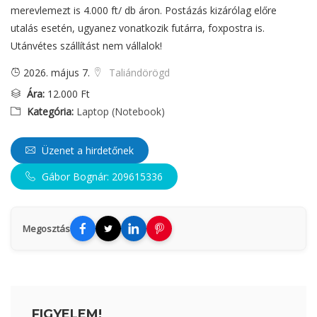
merevlemezt is 4.000 ft/ db áron. Postázás kizárólag előre
utalás esetén, ugyanez vonatkozik futárra, foxpostra is.
Utánvétes szállítást nem vállalok!
2026. május 7.
Taliándörögd
Ára:
12.000 Ft
Kategória:
Laptop (Notebook)
Üzenet a hirdetőnek
Gábor Bognár: 209615336
Megosztás
FIGYELEM!