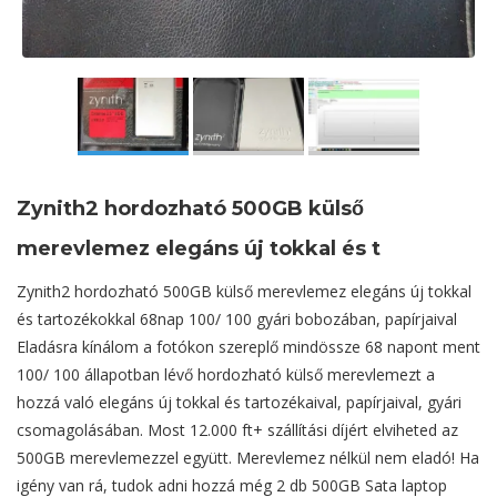
Zynith2 hordozható 500GB külső
merevlemez elegáns új tokkal és t
Zynith2 hordozható 500GB külső merevlemez elegáns új tokkal
és tartozékokkal 68nap 100/ 100 gyári bobozában, papírjaival
Eladásra kínálom a fotókon szereplő mindössze 68 napont ment
100/ 100 állapotban lévő hordozható külső merevlemezt a
hozzá való elegáns új tokkal és tartozékaival, papírjaival, gyári
csomagolásában. Most 12.000 ft+ szállítási díjért elviheted az
500GB merevlemezzel együtt. Merevlemez nélkül nem eladó! Ha
igény van rá, tudok adni hozzá még 2 db 500GB Sata laptop