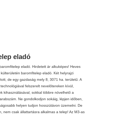
elep eladó
680.000.000 
aromfitelep eladó. Hirdetett ár alkuképes! Heves
ülterületén baromfitelep eladó. Két helyrajzi
tott, de egy gazdaság mely 8, 3071 ha. területű. A
 technológiával felszerelt nevelőtereken kívül,
k kihasználásával, sokkal többre növelhető a
t darabszám. Ne gondolkodjon sokáig, lépjen időben,
nságosabb helyen tudjon hosszútávon üzemelni. De
n, nem csak állattartásra alkalmas a telep! Az M3-as