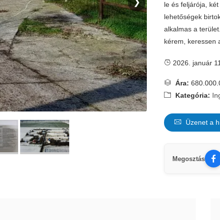
❯
le és feljárója, k
lehetőségek birtok
alkalmas a terület
kérem, keressen 
2026. január 1
Ára:
680.000.
Kategória:
In
Üzenet a h
Megosztás