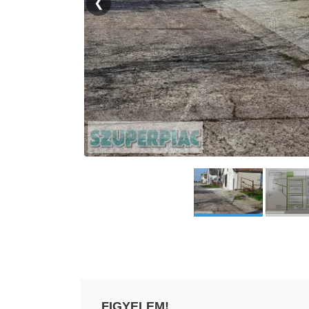
❮
FIGYELEM!