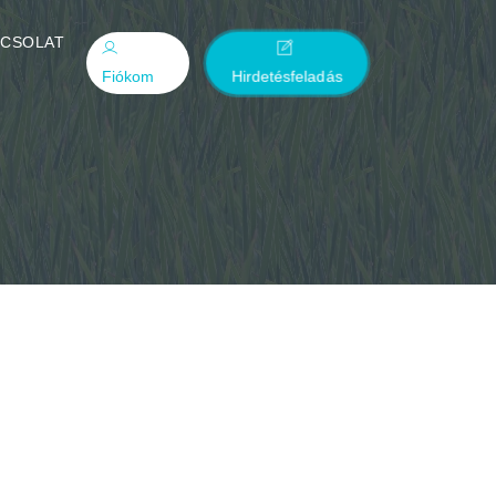
PCSOLAT
Fiókom
Hirdetésfeladás