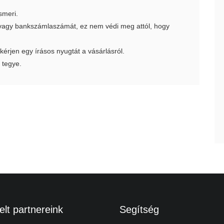
smeri.
t vagy bankszámlaszámát, ez nem védi meg attól, hogy
 kérjen egy írásos nyugtát a vásárlásról.
 tegye.
lt partnereink
Segítség