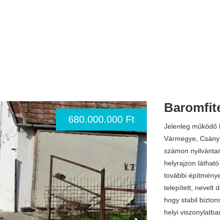
Baromfit
680.000.000 Ft
Jelenleg működő b
Vármegye, Csány k
számon nyilvántar
helyrajzon látható
további építménye
telepített, nevel
hogy stabil bizto
helyi viszonylatba