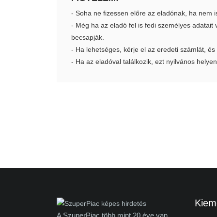
- Soha ne fizessen előre az eladónak, ha nem i
- Még ha az eladó fel is fedi személyes adatai
becsapják.
- Ha lehetséges, kérje el az eredeti számlát, és
- Ha az eladóval találkozik, ezt nyilvános helyen
Kieme
A SzuperPiac több mint 20 éve van