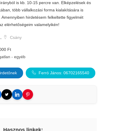
ét irányból is kb. 10-15 percre van. Elképzelések és
ában, több vállalkozási forma kialakítására is
. Amennyiben hirdetésem felkeltette figyelmét
az elérhetőségeim valamelyikén!
1.
Csány
000 Ft
gatlan - egyéb
irdetőnek
Ferró János: 06702165540
Hasznos linkek: