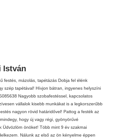
 István
1.000 
festés, mázolás, tapétázás Dobja fel élénk
y szép tapétával! Hívjon bátran, ingyenes helyszíni
05085638 Nagyobb szobafestéssel, kapcsolatos
szívesen vállalok kisebb munkákat is a legkorszerűbb
Festés nagyon rövid határidővel! Pattog a festék az
mindegy, hogy új vagy régi, gyönyörűvé
nk Üdvözlöm önöket! Több mint 9 év szakmai
ndelkezem. Nálunk az első az ön kényelme éppen