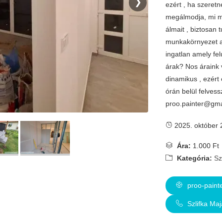
❯
ezért , ha szeretn
megálmodja, mi me
álmait , biztosan 
munkakörnyezet al
ingatlan amely fel
árak? Nos áraink 
dinamikus , ezért 
órán belül felvess
proo.painter@gma
2025. október 
Ára:
1.000 Ft
Kategória:
Sz
proo-paint
Szlifka Ma