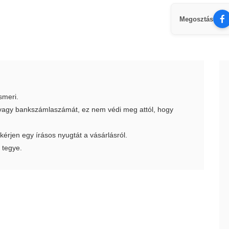
Megosztás
smeri.
t vagy bankszámlaszámát, ez nem védi meg attól, hogy
 kérjen egy írásos nyugtát a vásárlásról.
 tegye.