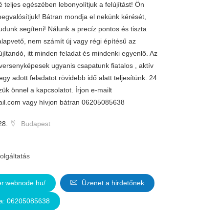
é teljes egészében lebonyolítjuk a felújítást! Ön
gvalósítjuk! Bátran mondja el nekünk kérését,
tudunk segíteni! Nálunk a precíz pontos és tiszta
apvető, nem számít új vagy régi építésű az
újítandó, itt minden feladat és mindenki egyenlő. Az
versenyképesek ugyanis csapatunk fiatalos , aktív
egy adott feladatot rövidebb idő alatt teljesítünk. 24
zük önnel a kapcsolatot. Írjon e-mailt
il.com
vagy hívjon bátran 06205085638
28.
Budapest
olgáltatás
er.webnode.hu/
Üzenet a hirdetőnek
ja: 06205085638