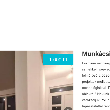
Munkácsi
1.000 Ft
Prémium minőségű 
színekkel, vagy eg
felmérésért. 062
projektek mellet 
technológiákkal. 
ablakról? Nekünk 
varázsoljuk.Rólu
tapasztalattal re