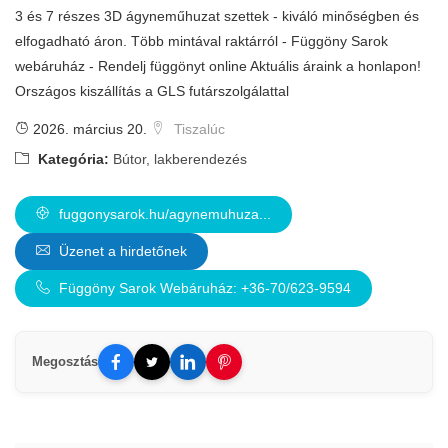
3 és 7 részes 3D ágyneműhuzat szettek - kiváló minőségben és
elfogadható áron. Több mintával raktárról - Függöny Sarok
webáruház - Rendelj függönyt online Aktuális áraink a honlapon!
Országos kiszállítás a GLS futárszolgálattal
2026. március 20.
Tiszalúc
Kategória:
Bútor, lakberendezés
fuggonysarok.hu/agynemuhuza...
Üzenet a hirdetőnek
Függöny Sarok Webáruház: +36-70/623-9594
Megosztás