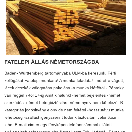
FATELEPI ÁLLÁS NÉMETORSZÁGBA
Baden- Württemberg tartományába ULM-ba keresünk, Férfi
kollégákat Fatelepi munkára! A munka feladata! -méretre vágott,
lécek deszkák válogatása pakolása -a munka Hétfötöl - Péntekig
van reggel 7-töl 17-ig Amit kinálunk! -német bejelentés -német
szerzödés -német betegbiztósitás -németnyelv nem kötelezö -B
kategoriás jogósitvány elöny de nem feltétel -hosszútávu munka
lehetöség -szállást igényszerint tudunk biztósitani Jelentkezni
lehet E-mail-cimen egy fényképes telefonszámmal ellátott