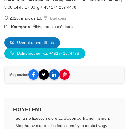
önéletrajzal;
delnemetmunka@gmail.com
Tel: Hétfötöl - Péntekig
9:00 töl du 17:00 ig + 49/ 174 237 4478
2026. március 19.
Budapest
Kategória:
Állás, munka ajánlatok
Üzenet a hirdetőnek
Delnemetmunka: +491742374478
Megosztás
FIGYELEM!
- Soha ne fizessen előre az eladónak, ha nem ismeri.
- Még ha az eladó fel is fedi személyes adatait vagy