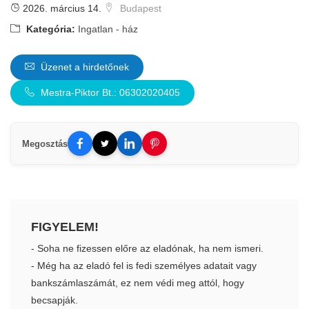
2026. március 14.
Budapest
Kategória:
Ingatlan - ház
Üzenet a hirdetőnek
Mestra-Piktor Bt.: 06302020405
Megosztás
FIGYELEM!
- Soha ne fizessen előre az eladónak, ha nem ismeri.
- Még ha az eladó fel is fedi személyes adatait vagy
bankszámlaszámát, ez nem védi meg attól, hogy
becsapják.