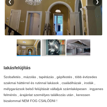
❮
❯
lakásfelújítás
Szobafetés , mázolás , tapétázás , gépifestés , több évtizedes
szakmai háttérrel és rutinnal lakások , családiházak , irodák ,
mélygarázsok belső felújítását vállaljuk számlaképesen . ingyenes
felmérés , árajánlat személyes találkozás után , keressen
bizalommal NEM FOG CSALÓDNI !