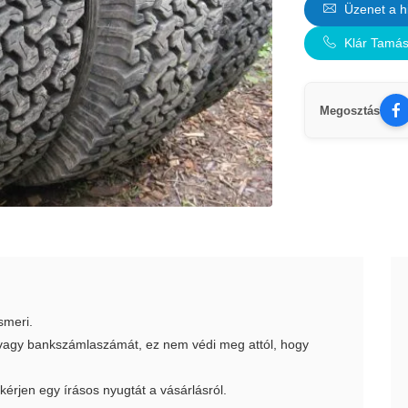
Üzenet a h
Klár Tamá
Megosztás
smeri.
t vagy bankszámlaszámát, ez nem védi meg attól, hogy
 kérjen egy írásos nyugtát a vásárlásról.