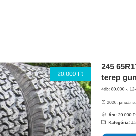
245 65R1
20.000 Ft
terep gu
4db: 80.000.-, 1
2026. január 5.
Ára:
20.000 F
Kategória:
Já