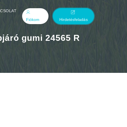
PCSOLAT
Fiókom
Hirdetésfeladás
pjáró gumi 24565 R