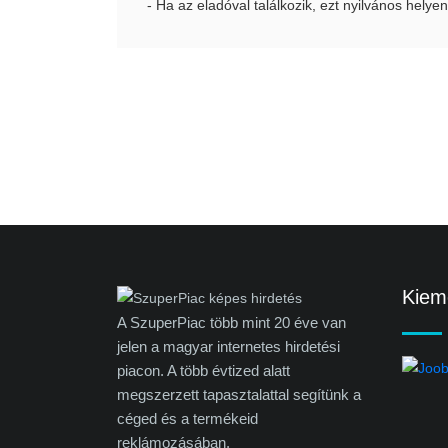
- Ha az eladóval találkozik, ezt nyilvános helyen
Kieme
A SzuperPiac több mint 20 éve van
jelen a magyar internetes hirdetési
piacon. A több évtized alatt
megszerzett tapasztalattal segítünk a
céged és a termékeid
reklámozásában.