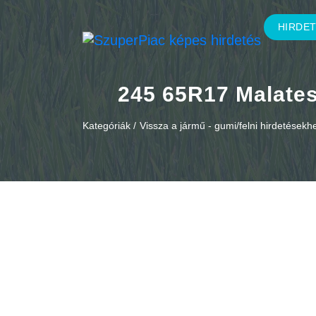
HIRDE
245 65R17 Malates
Kategóriák /
Vissza a jármű - gumi/felni hirdetésekh