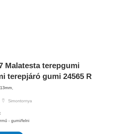
7 Malatesta terepgumi
mi terepjáró gumi 24565 R
2-13mm,
Simontornya
t
rmű - gumi/felni