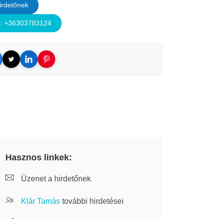
irdetőnek
s: +36303783124
Hasznos linkek:
Üzenet a hirdetőnek
Klár Tamás
további hirdetései