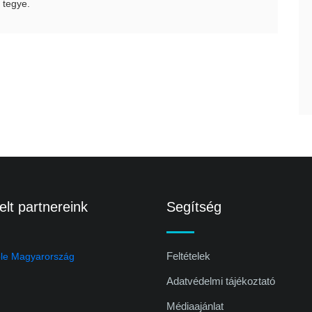
 tegye.
lt partnereink
Segítség
Feltételek
Adatvédelmi tájékoztató
Médiaajánlat