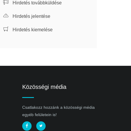
Hirdetés továbbküldése
Hirdetés jelentése
Hirdetés kiemelése
Közösségi média
Csatlakozz hozzánk a közösségi média
egyéb felületein is!