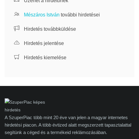
Üzenet a hirdetőnek
Mészáros István
további hirdetései
Hirdetés továbbküldése
Hirdetés jelentése
Hirdetés kiemelése
A SzuperPiac több mint 20 éve van jelen a magyar internetes
hirdetési piacon. A több évtized alatt megszerzett tapasztalattal
segítünk a céged és a termékeid reklámozásában.