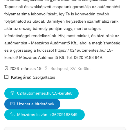
Tapasztalt és szakképzett csapatunk garantálja az autómentési
folyamat sima lebonyolítását, így Te is könnyedén tovább
folytathatod az utadat. Bármilyen helyzetben számíthatsz ránk,
akár az ország bármely pontján vagy, mert országos
lefedettséggel rendelkezünk. Hívj most minket, és bízd ránk az
autómentést - Mészáros Autómentő Kft., ahol a megbízhatóság
és a gyorsaság a kulcsszó! https:/ / 024automentes.hu/ 15-
kerulet/ Mészáros Autómentő Kft. Tel: 0620 9188 649.
2026. március 19.
Budapest, XV. Kerület
Kategória:
Szolgáltatás
024automentes.hu/15-kerulet/
Üzenet a hirdetőnek
Mészáros István: +36209188649.