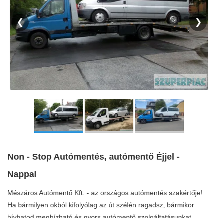
❮
❯
Non - Stop Autómentés, autómentő Éjjel -
Nappal
Mészáros Autómentő Kft. - az országos autómentés szakértője!
Ha bármilyen okból kifolyólag az út szélén ragadsz, bármikor
hívhatod megbízható és gyors autómentő szolgáltatásunkat.