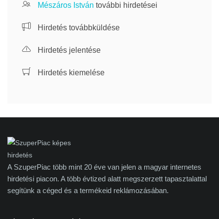
Mészáros István
további hirdetései
Hirdetés továbbküldése
Hirdetés jelentése
Hirdetés kiemelése
A SzuperPiac több mint 20 éve van jelen a magyar internetes
hirdetési piacon. A több évtized alatt megszerzett tapasztalattal
segítünk a céged és a termékeid reklámozásában.