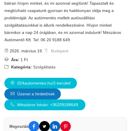
bátran hívjon minket, és mi azonnal segítünk! Tapasztalt és
megbízható csapatunk gyorsan és hatékonyan oldja meg a
problémáját. Az autómentés mellett autószállítási
szolgáltatásunkkal is állunk rendelkezésére. Hívjon minket
bármikor a nap 24 órájában, és mi azonnal indulunk! Mészáros
Autómentő Kft. Tel: 06 20 9188 649.
2026. március 19.
Budapest
Ára:
1 Ft
Kategória:
Szolgáltatás
024automentes.hu/2-kerulet/
Üzenet a hirdetőnek
Mészáros István: +36209188649.
Megosztás