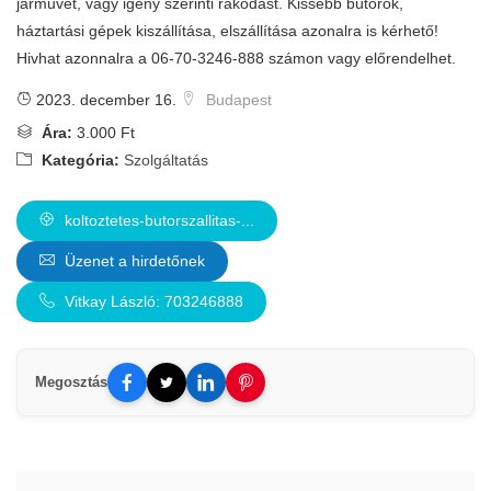
járművet, vagy igény szerinti rakodást. Kissebb bútorok,
háztartási gépek kiszállítása, elszállítása azonalra is kérhető!
Hivhat azonnalra a 06-70-3246-888 számon vagy előrendelhet.
2023. december 16.
Budapest
Ára:
3.000 Ft
Kategória:
Szolgáltatás
koltoztetes-butorszallitas-...
Üzenet a hirdetőnek
Vitkay László: 703246888
Megosztás