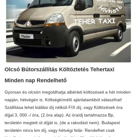
Olcsó Bútorszállítás Költöztetés Tehertaxi
Minden nap Rendelhető
Gyorsan és olcsón megoldhatja albérleti költözéseit a hét minden
napján, hétvégén is. Költségkímélő ajánlatainkból választhat!
Szállítása lehet kiállási díj nélküli FIX díj, vagy Költözések óra
díjjal 3, 000.-/ óra, (2.óra alap). Az óraídj tartalmazza Bp,
területén megtett út díjját is, (de a rakodást nem). Budapest
területén nincs km díj, vagy hétvégi felár. Rendelhet csak