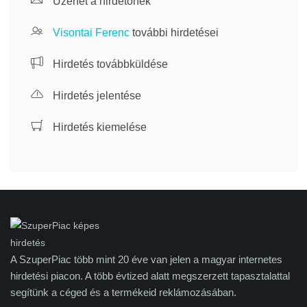
Üzenet a hirdetőnek
Visontai Ferenc
további hirdetései
Hirdetés továbbküldése
Hirdetés jelentése
Hirdetés kiemelése
A SzuperPiac több mint 20 éve van jelen a magyar internetes
hirdetési piacon. A több évtized alatt megszerzett tapasztalattal
segítünk a céged és a termékeid reklámozásában.