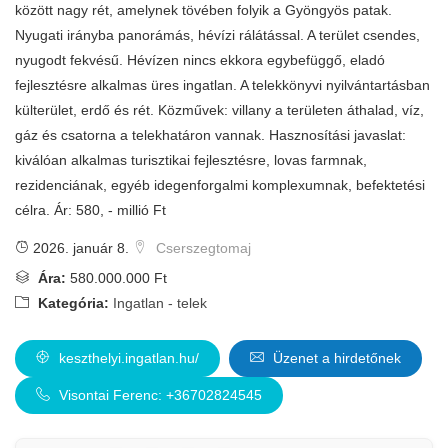
között nagy rét, amelynek tövében folyik a Gyöngyös patak.
Nyugati irányba panorámás, hévízi rálátással. A terület csendes,
nyugodt fekvésű. Hévízen nincs ekkora egybefüggő, eladó
fejlesztésre alkalmas üres ingatlan. A telekkönyvi nyilvántartásban
külterület, erdő és rét. Közművek: villany a területen áthalad, víz,
gáz és csatorna a telekhatáron vannak. Hasznosítási javaslat:
kiválóan alkalmas turisztikai fejlesztésre, lovas farmnak,
rezidenciának, egyéb idegenforgalmi komplexumnak, befektetési
célra. Ár: 580, - millió Ft
2026. január 8.
Cserszegtomaj
Ára:
580.000.000 Ft
Kategória:
Ingatlan - telek
keszthelyi.ingatlan.hu/
Üzenet a hirdetőnek
Visontai Ferenc: +36702824545