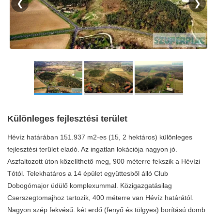
❮
❯
Különleges fejlesztési terület
Hévíz határában 151.937 m2-es (15, 2 hektáros) különleges
fejlesztési terület eladó. Az ingatlan lokációja nagyon jó.
Aszfaltozott úton közelíthető meg, 900 méterre fekszik a Hévízi
Tótól. Telekhatáros a 14 épület együttesből álló Club
Dobogómajor üdülő komplexummal. Közigazgatásilag
Cserszegtomajhoz tartozik, 400 méterre van Hévíz határától.
Nagyon szép fekvésű: két erdő (fenyő és tölgyes) borítású domb