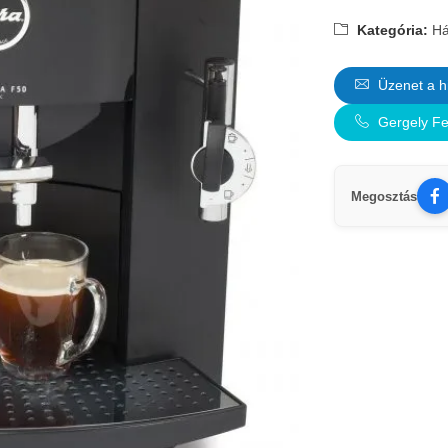
Kategória:
Há
Üzenet a h
Gergely Fe
Megosztás