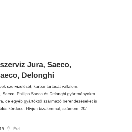
szerviz Jura, Saeco,
Saeco, Delonghi
k szervizelését, karbantartását vállalom.
, Saeco, Phillips Saeco és Delonghi gyártmányokra
a, de egyéb gyártóktól származó berendezéseket is
élés kérdése. Hívjon bizalommal, számom: 20/
19.
Érd