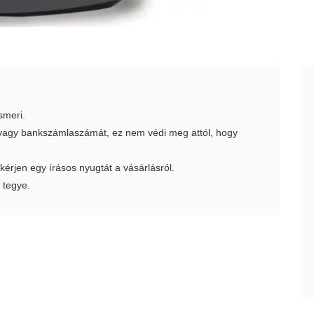
smeri.
t vagy bankszámlaszámát, ez nem védi meg attól, hogy
 kérjen egy írásos nyugtát a vásárlásról.
 tegye.