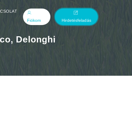
PCSOLAT
Fiókom
Hirdetésfeladás
eco, Delonghi