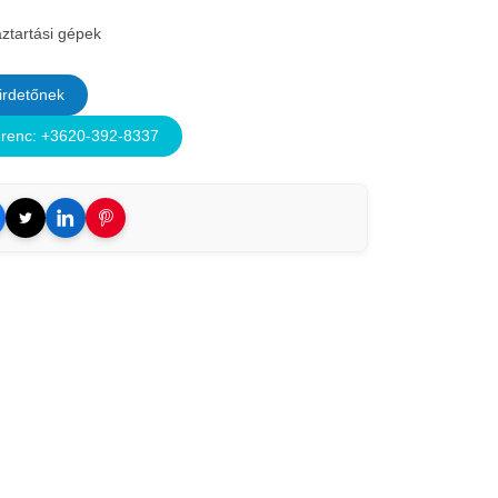
ztartási gépek
irdetőnek
renc: +3620-392-8337