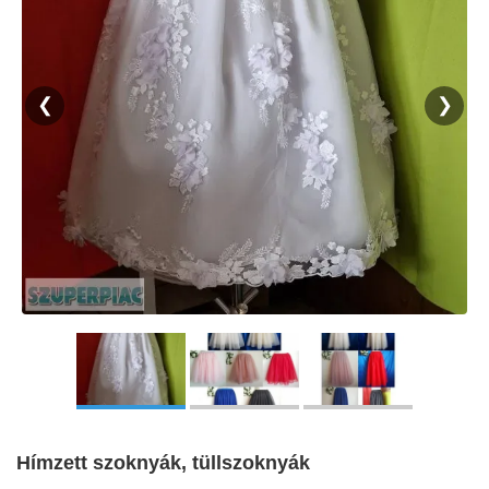
❮
❯
Hímzett szoknyák, tüllszoknyák