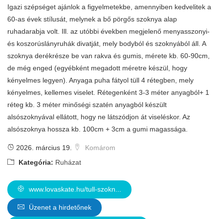
Igazi szépséget ajánlok a figyelmetekbe, amennyiben kedvelitek a
60-as évek stílusát, melynek a bő pörgős szoknya alap
ruhadarabja volt. Ill. az utóbbi években megjelenő menyasszonyi-
és koszorúslányruhák divatját, mely bodyból és szoknyából áll. A
szoknya derékrésze be van rakva és gumis, mérete kb. 60-90cm,
de még enged (egyébként megadott méretre készül, hogy
kényelmes legyen). Anyaga puha fátyol tüll 4 rétegben, mely
kényelmes, kellemes viselet. Rétegenként 3-3 méter anyagból+ 1
réteg kb. 3 méter minőségi szatén anyagból készült
alsószoknyával ellátott, hogy ne látszódjon át viseléskor. Az
alsószoknya hossza kb. 100cm + 3cm a gumi magassága.
2026. március 19.
Komárom
Kategória:
Ruházat
www.lovaskate.hu/tull-szokn...
Üzenet a hirdetőnek