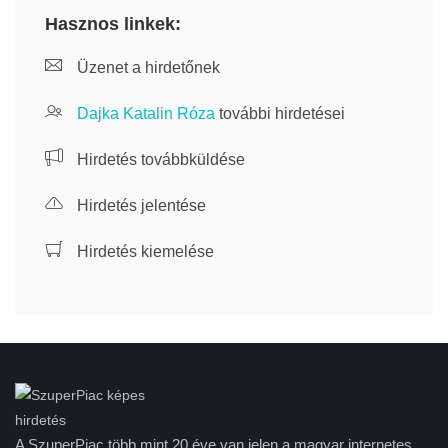
Hasznos linkek:
Üzenet a hirdetőnek
Dajka Katalin Róza
további hirdetései
Hirdetés továbbküldése
Hirdetés jelentése
Hirdetés kiemelése
A SzuperPiac több mint 20 éve van jelen a magyar internetes