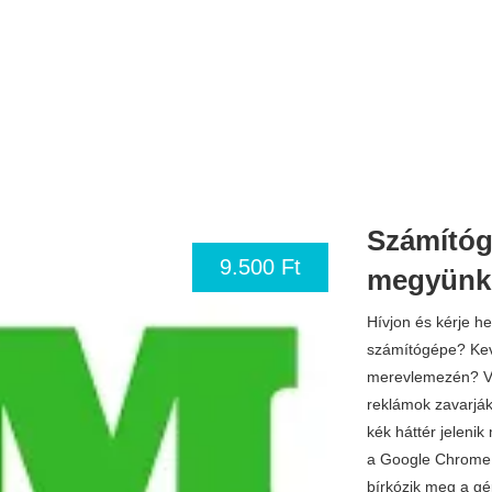
Számítóg
9.500 Ft
megyünk 
Hívjon és kérje he
számítógépe? Kev
merevlemezén? Ví
reklámok zavarjá
kék háttér jeleni
a Google Chrome v
bírkózik meg a gé