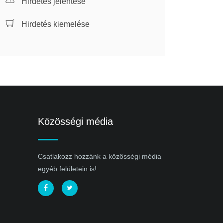
Hirdetés jelentése
Hirdetés kiemelése
Közösségi média
Csatlakozz hozzánk a közösségi média
egyéb felületein is!