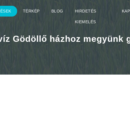
TÉSEK
TÉRKÉP
BLOG
HIRDETÉS
KA
KIEMELÉS
íz Gödöllő házhoz megyünk g