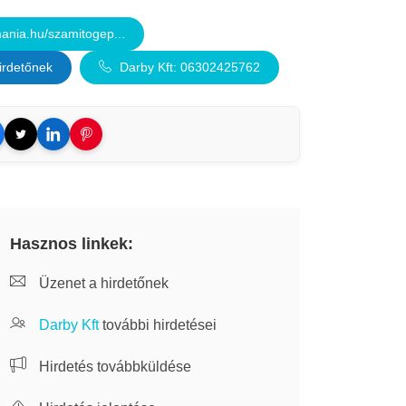
nia.hu/szamitogep...
irdetőnek
Darby Kft: 06302425762
Hasznos linkek:
Üzenet a hirdetőnek
Darby Kft
további hirdetései
Hirdetés továbbküldése