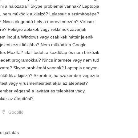
zni a hálózatra? Skype problémái vannak? Laptopja
, nem működik a kijelző? Lelassult a számítógépe?
 Nincs elegendő hely a merevlemezén? Vírusok
re? Felugró ablakok vagy reklámok zavarják
em indul a Windows vagy csak kék háttér jelenik
elentkezni fiókjába? Nem működik a Google
ox Mozilla? Elállítódott a kezdőlap és nem bírkózik
pedett programokkal? Nincs internete vagy nem tud
lózatra? Skype problémái vannak? Laptopja nagyon
űködik a kijelző? Szeretné, ha szakember végezné
pítést vagy vírusmentesítést akár az átépítést?
ember végezné a javítást és telepítést vagy
akár az átépítést?
Gödöllő
olgáltatás