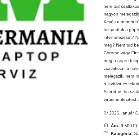
nem tud csatlako
nagyon melegszik
Kevés a memória?
telepedtek a gépé
internetezését? N
meg? Nem tud bej
Chrome vagy Firef
meg a gépre tele
csatlakozni a há
melegszik, nem m
a javítást és tele
Szeretné, ha szak
vírusmentesítést 
2026. január 6.
Ára:
9.500 Ft
Kategória:
Sz