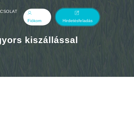
PCSOLAT
Fiókom
Hirdetésfeladás
yors kiszállással