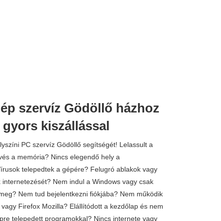
ép szervíz Gödöllő házhoz
gyors kiszállással
lyszíni PC szervíz Gödöllő segítségét! Lelassult a
és a memória? Nincs elegendő hely a
rusok telepedtek a gépére? Felugró ablakok vagy
k internetezését? Nem indul a Windows vagy csak
k meg? Nem tud bejelentkezni fiókjába? Nem működik
agy Firefox Mozilla? Elállítódott a kezdőlap és nem
pre telepedett programokkal? Nincs internete vagy