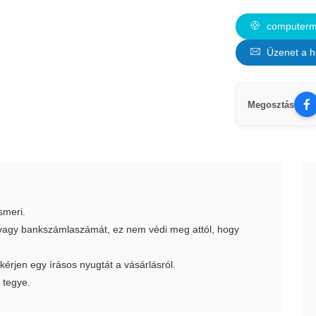
computerma
Üzenet a h
Megosztás
smeri.
t vagy bankszámlaszámát, ez nem védi meg attól, hogy
 kérjen egy írásos nyugtát a vásárlásról.
 tegye.