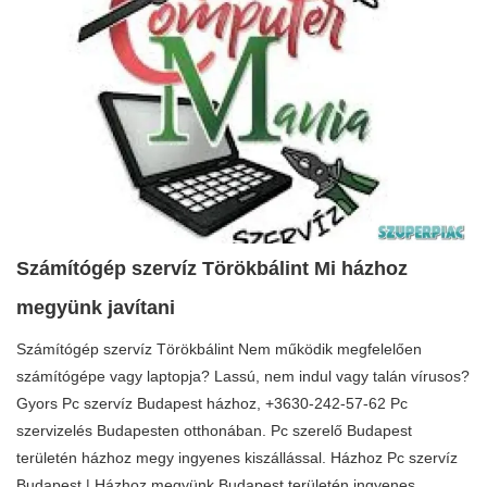
Számítógép szervíz Törökbálint Mi házhoz
megyünk javítani
Számítógép szervíz Törökbálint Nem működik megfelelően
számítógépe vagy laptopja? Lassú, nem indul vagy talán vírusos?
Gyors Pc szervíz Budapest házhoz, +3630-242-57-62 Pc
szervizelés Budapesten otthonában. Pc szerelő Budapest
területén házhoz megy ingyenes kiszállással. Házhoz Pc szervíz
Budapest | Házhoz megyünk Budapest területén ingyenes