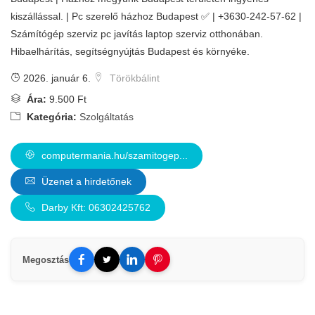
kiszállással. | Pc szerelő házhoz Budapest ✅ | +3630-242-57-62 |
Számítógép szerviz pc javítás laptop szerviz otthonában.
Hibaelhárítás, segítségnyújtás Budapest és környéke.
2026. január 6.
Törökbálint
Ára:
9.500 Ft
Kategória:
Szolgáltatás
computermania.hu/szamitogep...
Üzenet a hirdetőnek
Darby Kft: 06302425762
Megosztás