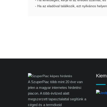
- Ha lehetséges, kérje el az eredeti számlát, és
- Ha az eladóval találkozik, ezt nyilvános helyen
Kieme
A SzuperPiac több mint 20 éve van
jelen a magyar internetes hirdetési
piacon. A több évtized alatt
megszerzett tapasztalattal segítünk a
céged és a termékeid