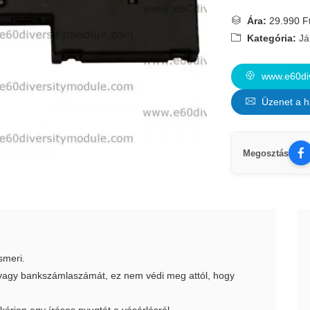
Ára:
29.990 F
Kategória:
Já
www.e60div
Üzenet a h
Megosztás
smeri.
t vagy bankszámlaszámát, ez nem védi meg attól, hogy