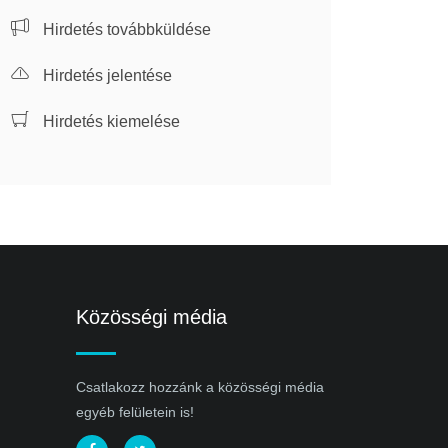
Hirdetés továbbküldése
Hirdetés jelentése
Hirdetés kiemelése
Közösségi média
Csatlakozz hozzánk a közösségi média
egyéb felületein is!