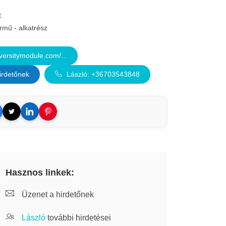
t
rmű - alkatrész
ersitymodule.com/...
irdetőnek
László: +36703543848
Hasznos linkek:
Üzenet a hirdetőnek
László
további hirdetései