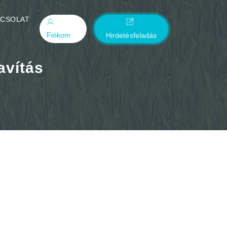
PCSOLAT
Fiókom
Hirdetésfeladás
avítás