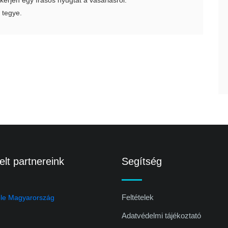
 kérjen egy írásos nyugtát a vásárlásról.
 tegye.
lt partnereink
Segítség
Feltételek
Adatvédelmi tájékoztató