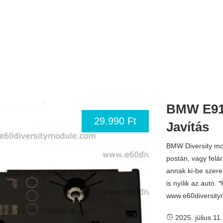
BMW E91 
29.990 Ft
Javítás
BMW Diversity mod
postán, vagy felá
annak ki-be szerel
is nyílik az autó. 
www.e60diversity
2025. július 11.