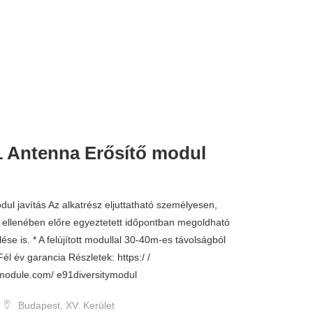
Antenna Erősítő modul
ul javítás Az alkatrész eljuttatható személyesen,
r ellenében előre egyeztetett időpontban megoldható
ése is. * A felújított modullal 30-40m-es távolságból
*Fél év garancia Részletek: https:/ /
module.com/ e91diversitymodul
Budapest, XV. Kerület