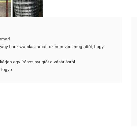
smeri.
t vagy bankszámlaszámát, ez nem védi meg attól, hogy
 kérjen egy írásos nyugtát a vásárlásról.
 tegye.