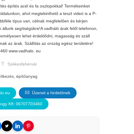
ítés építés acél és fa oszlopokkal! Termékeinket
ldalunkon, ahol megtekinthető a teszt videó is a P-
öbbféle típus van, célnak megfelelően és kérjen
n állunk segítségükre!A vadháló árak felől telefonon,
emélyesen lehet érdeklődni, magasság és száll
nak az árak. Szállítás az ország egész területére!
-3460 www.vadhalo. eu
Székesfehérvár
ítkezés, építőanyag
lo.eu
Üzenet a hirdetőnek
ogy Kft: 06707703460