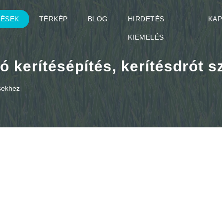
TÉSEK
TÉRKÉP
BLOG
HIRDETÉS
KA
KIEMELÉS
ó kerítésépítés, kerítésdrót 
ésekhez