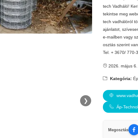
tech Vadháló! Ker
tekintse meg webo
tech vadhálóról t
ajánlatot, szívese
e-mailben vagy sz
osztás szerint van
Tel. + 3670/ 770
2026. május 6.
Kategória:
Ép
www.vadha
❯
Áp-Technol
Megosztás