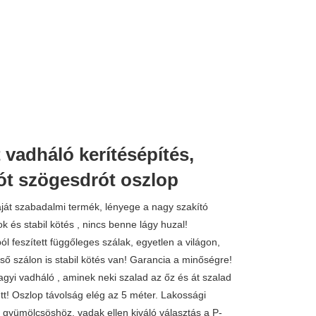
 vadháló kerítésépítés,
ót szögesdrót oszlop
ját szabadalmi termék, lényege a nagy szakító
k és stabil kötés , nincs benne lágy huzal!
l feszített függőleges szálak, egyetlen a világon,
lső szálon is stabil kötés van! Garancia a minőségre!
yi vadháló , aminek neki szalad az őz és át szalad
tt! Oszlop távolság elég az 5 méter. Lakossági
, gyümölcsöshöz, vadak ellen kiváló választás a P-