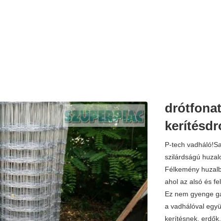
drótfonat
kerítésdr
P-tech vadháló!Sa
szilárdságú huzalo
Félkemény huzalbó
ahol az alsó és fe
Ez nem gyenge gag
a vadhálóval együ
kerítésnek, erdők