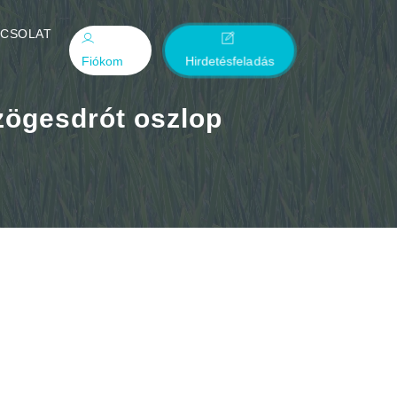
PCSOLAT
Fiókom
Hirdetésfeladás
szögesdrót oszlop