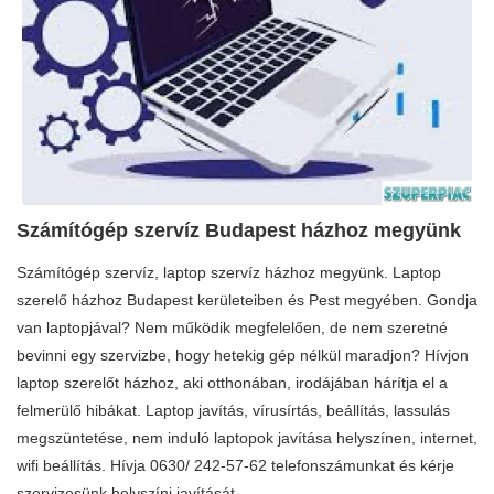
Számítógép szervíz Budapest házhoz megyünk
Számítógép szervíz, laptop szervíz házhoz megyünk. Laptop
szerelő házhoz Budapest kerületeiben és Pest megyében. Gondja
van laptopjával? Nem működik megfelelően, de nem szeretné
bevinni egy szervizbe, hogy hetekig gép nélkül maradjon? Hívjon
laptop szerelőt házhoz, aki otthonában, irodájában hárítja el a
felmerülő hibákat. Laptop javítás, vírusírtás, beállítás, lassulás
megszüntetése, nem induló laptopok javítása helyszínen, internet,
wifi beállítás. Hívja 0630/ 242-57-62 telefonszámunkat és kérje
szervizesünk helyszíni javítását.