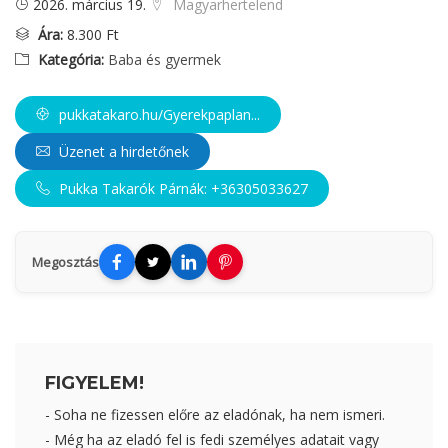
2026. március 19.
Magyarhertelend
Ára:
8.300 Ft
Kategória:
Baba és gyermek
pukkatakaro.hu/Gyerekpaplan...
Üzenet a hirdetőnek
Pukka Takarók Párnák: +36305033627
Megosztás
FIGYELEM!
- Soha ne fizessen előre az eladónak, ha nem ismeri.
- Még ha az eladó fel is fedi személyes adatait vagy