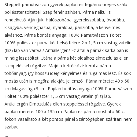
Steppelt pamutvászon gyerek paplan és fejpárna üreges szálú
poliészter töltettel. Szép fehér színben. Párna nélkül is
rendelhető! Ajánljuk: Hálószobába, gyerekszobába, óvodába,
kiságyba, vendégházba, nyaralóba, panzióba, a kényelmes
alváshoz. Párna boritás anyaga: 100% Pamutvászon Töltet
100% poliészter párna két belső felére 2 x 1, 5 cm vastag vatelin
(fliz) lap van varrva./ Antiallergén/ Ez által a párnák sarkaiban is
mindig lesz töltet! Utána a párna két oldalhoz elmozdulás ellen
steppeléssel rögzítve. Majd a kettő közé kerül a párna
töltőanyag, így hosszú ideig kényelmes és rugalmas lesz. És sok
mosás után is megőrzi alakját. Jellemzői: Párna mérete: 40 x 60
cm Magassága:3 cm. Paplan boritás anyaga:100% Pamutvászon
Töltet 100% poliészter 1, 5 cm vastag vatelin (fliz) lap.
Antiallergén Elmozdulás ellen steppeléssel rögzítve. Gyerek
paplan mérete: 100 x 135 cm Paplan és párna mosható 60 c.
fokon Vasalható a két pontos jelnél Száritógépben szárítani nem
szabad!