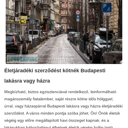
Életjáradéki szerződést kötnék Budapesti
lakásra vagy házra
Megbízható, biztos egzisztenciával rendelkező, leinformálható
magánszemély fiatalember, saját részre kötne idős hölggyel,
úrral, vagy házaspárral Budapesti lakásra vagy házra életjáradéki
szerződést. A város minden pontja szóba jöhet, Ön/ Önök életük
végéig egy előre megállapított havi összeget kapnak, és a
lakásukban háborítatlanul élhetnek életük végéig holtig tartó