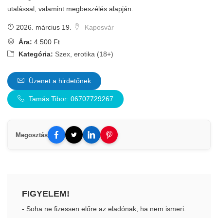
utalással, valamint megbeszélés alapján.
2026. március 19.
Kaposvár
Ára:
4.500 Ft
Kategória:
Szex, erotika (18+)
Üzenet a hirdetőnek
Tamás Tibor: 06707729267
Megosztás
FIGYELEM!
- Soha ne fizessen előre az eladónak, ha nem ismeri.