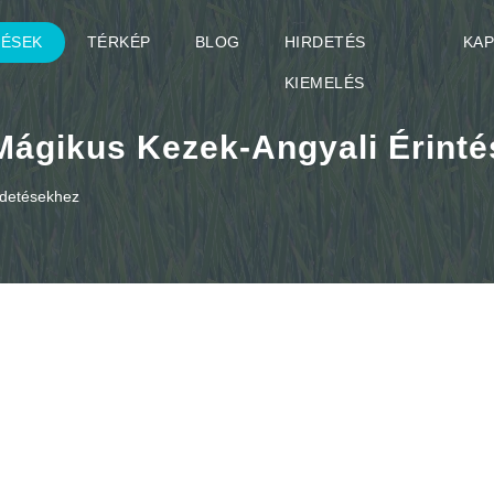
TÉSEK
TÉRKÉP
BLOG
HIRDETÉS
KA
KIEMELÉS
Mágikus Kezek-Angyali Érinté
rdetésekhez