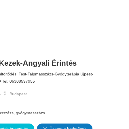
Kezek-Angyali Érintés
Feltöltődés! Test-Talpmasszázs-Gyógyterápia Újpest-
9 Tel: 06308597955
.
Budapest
sszázs, gyógymasszázs
atrix.hupont.hu
Üzenet a hirdetőnek