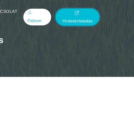
PCSOLAT
Fiókom
Hirdetésfeladás
s