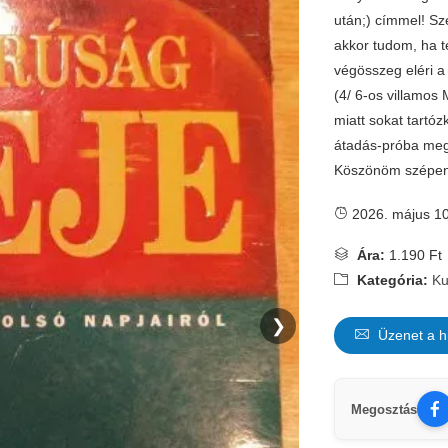
után;) címmel! S
akkor tudom, ha t
végösszeg eléri 
(4/ 6-os villamos
miatt sokat tart
átadás-próba meg
Köszönöm szépen a
2026. május 10
Ára:
1.190 Ft
Kategória:
Ku
❯
Üzenet a h
Megosztás