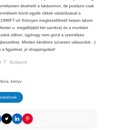
zemélyesen átvehető a lakásomon, de postázni csak
ermékeim közül egyéb cikkek vásárlásával a
a 1990FT-ot! Könnyen megközelíthető helyen lakom
 Mester u. megállójától két sarokra) és a munkám
ózkodok otthon, úgyhogy nem gond a személyes
beszélése. Minden kérdésre szívesen válaszolok :-)
 figyelmet, jó shoppingolást!
.
Budapest
ltúra, könyv
irdetőnek