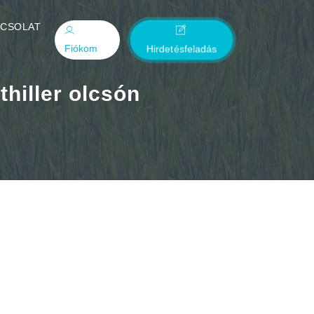
PCSOLAT
Fiókom
Hirdetésfeladás
hiller olcsón