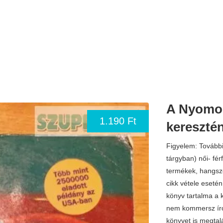
A Nyomor
1.190 Ft
keresztén
Figyelem: További
tárgyban) női- fér
termékek, hangsze
cikk vétele eseté
könyv tartalma a 
nem kommersz író,
könyvet is megtalá