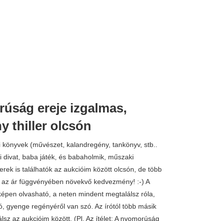
úság ereje izgalmas,
1.190 
y thiller olcsón
 könyvek (művészet, kalandregény, tankönyv, stb..
fi divat, baba játék, és babaholmik, műszaki
rek is találhatók az aukcióim között olcsón, de több
n az ár függvényében növekvő kedvezmény! :-) A
képen olvasható, a neten mindent megtalálsz róla,
 gyenge regényéről van szó. Az írótól több másik
lsz az aukcióim között, (Pl. Az ítélet; A nyomorúság