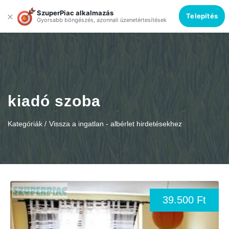
SzuperPiac alkalmazás
×
Telepítés
Gyorsabb böngészés, azonnali üzenetértesítések
kiadó szoba
Kategóriák /
Vissza a ingatlan - albérlet hirdetésekhez
39.500 Ft