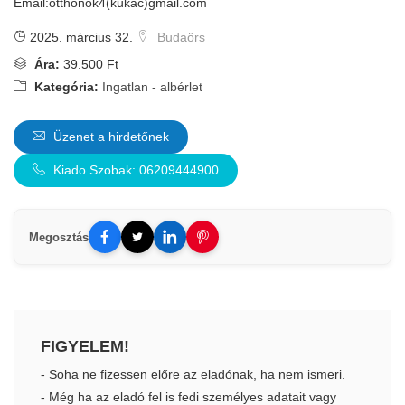
Email:otthonok4(kukac)gmail.com
2025. március 32.
Budaörs
Ára:
39.500 Ft
Kategória:
Ingatlan - albérlet
Üzenet a hirdetőnek
Kiado Szobak: 06209444900
Megosztás
FIGYELEM!
- Soha ne fizessen előre az eladónak, ha nem ismeri.
- Még ha az eladó fel is fedi személyes adatait vagy