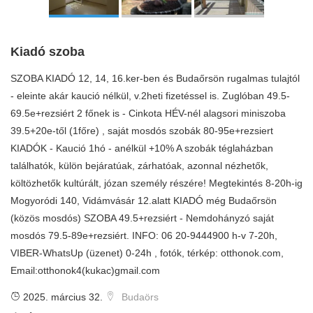
Kiadó szoba
SZOBA KIADÓ 12, 14, 16.ker-ben és Budaőrsön rugalmas tulajtól
- eleinte akár kaució nélkül, v.2heti fizetéssel is. Zuglóban 49.5-
69.5e+rezsiért 2 főnek is - Cinkota HÉV-nél alagsori miniszoba
39.5+20e-től (1főre) , saját mosdós szobák 80-95e+rezsiert
KIADÓK - Kaució 1hó - anélkül +10% A szobák téglaházban
találhatók, külön bejáratúak, zárhatóak, azonnal nézhetők,
költözhetők kultúrált, józan személy részére! Megtekintés 8-20h-ig
Mogyoródi 140, Vidámvásár 12.alatt KIADÓ még Budaőrsön
(közös mosdós) SZOBA 49.5+rezsiért - Nemdohányzó saját
mosdós 79.5-89e+rezsiért. INFO: 06 20-9444900 h-v 7-20h,
VIBER-WhatsUp (üzenet) 0-24h , fotók, térkép: otthonok.com,
Email:otthonok4(kukac)gmail.com
2025. március 32.
Budaörs