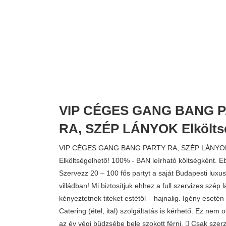
VIP CÉGES GANG BANG 
RA, SZÉP LÁNYOK Elkölts
VIP CÉGES GANG BANG PARTY RA, SZÉP LÁNYO
Elköltségelhető! 100% - BAN leírható költségként. E
Szervezz 20 – 100 fős partyt a saját Budapesti luxu
villádban! Mi biztosítjuk ehhez a full szervizes szép 
kényeztetnek titeket estétől – hajnalig. Igény eseté
Catering (étel, ital) szolgáltatás is kérhető. Ez nem 
az év végi büdzsébe bele szokott férni.  Csak szer