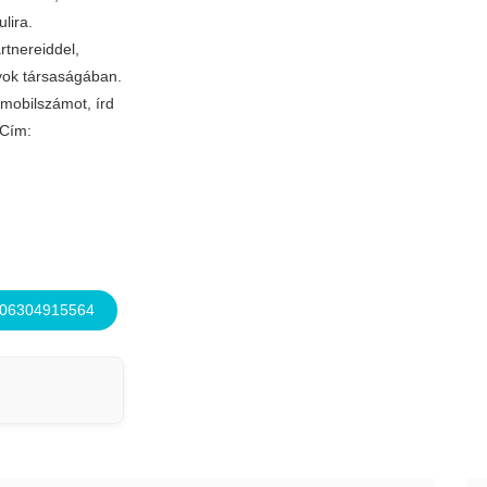
ulira.
tnereiddel,
nyok társaságában.
 mobilszámot, írd
 Cím:
 06304915564