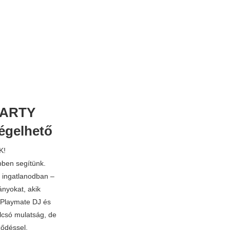
PARTY
égelhető
K!
bben segítünk.
s ingatlanodban –
lányokat, akik
n Playmate DJ és
olcsó mulatság, de
ződéssel,