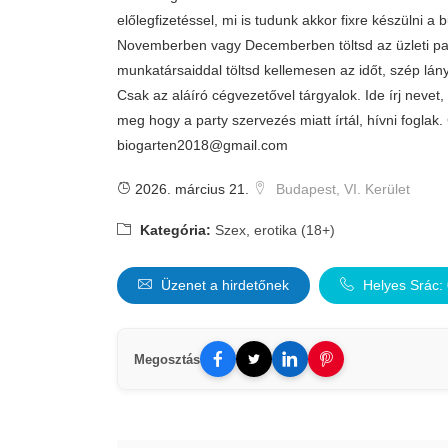
előlegfizetéssel, mi is tudunk akkor fixre készülni a b
Novemberben vagy Decemberben töltsd az üzleti par
munkatársaiddal töltsd kellemesen az időt, szép lá
Csak az aláíró cégvezetővel tárgyalok. Ide írj nevet,
meg hogy a party szervezés miatt írtál, hívni foglak.
biogarten2018@gmail.com
2026. március 21.
Budapest, VI. Kerület
Kategória:
Szex, erotika (18+)
Üzenet a hirdetőnek
Helyes Srác:
Megosztás