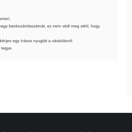
smeri.
t vagy bankszámlaszámát, ez nem védi meg attól, hogy
 kérjen egy írásos nyugtát a vásárlásról.
 tegye.