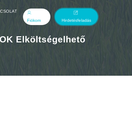
PCSOLAT
Fiókom
Hirdetésfeladás
K Elköltségelhető